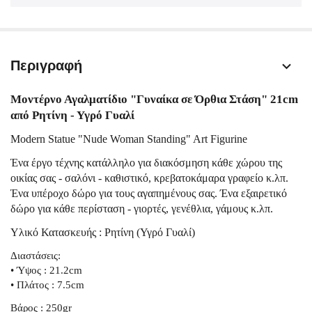
Περιγραφή
Μοντέρνο Αγαλματίδιο "Γυναίκα σε Όρθια Στάση" 21cm
από Ρητίνη - Υγρό Γυαλί
Modern Statue "Nude Woman Standing" Art Figurine
Ένα έργο τέχνης κατάλληλο για διακόσμηση κάθε χώρου της
οικίας σας - σαλόνι - καθιστικό, κρεβατοκάμαρα γραφείο κ.λπ.
Ένα υπέροχο δώρο για τους αγαπημένους σας. Ένα εξαιρετικό
δώρο για κάθε περίσταση - γιορτές, γενέθλια, γάμους κ.λπ.
Υλικό Κατασκευής : Ρητίνη (Υγρό Γυαλί)
Διαστάσεις:
• Ύψος : 21.2cm
• Πλάτος : 7.5cm
Βάρος : 250gr