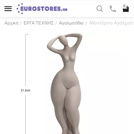
0
Μοντέρνο Αγαλματίδ
/
/
/
Αρχική
ΕΡΓΑ ΤΕΧΝΗΣ
Αγαλματίδια