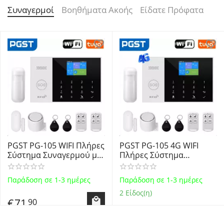
Συναγερμοί
Βοηθήματα Ακοής
Είδατε Πρόφατα
PGST PG-105 WIFI Πλήρες
PGST PG-105 4G WIFI
Σύστημα Συναγερμού με
Πλήρες Σύστημα
Ανιχνευτή Κίνησης,
Συναγερμού με
Αισθητήρα Πόρτας,
Ανιχνευτή Κίνησης,
Παράδοση σε 1-3 ημέρες
Παράδοση σε 1-3 ημέρες
Σειρήνα, 2
Αισθητήρα Πόρτας,
Τηλεχειριστήρια, 2 Tags
Σειρήνα, 2
2 Είδος(η)
€
71
90
RFID και έλεγχο μέσω
Τηλεχειριστήρια, 2 Tags
WiFi, τηλεφώνου GSM
RFID και έλεγχο μέσω
€
88
90
WiFi, τηλεφώνου GSM