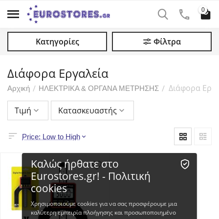
0
Κατηγορίες
Φίλτρα
Διάφορα Εργαλεία
Διάφορα Εργ
/
/
Αρχική
ΗΛΕΚΤΡΙΚΑ & ΟΡΓΑΝΑ ΜΕΤΡΗΣΗΣ
Τιμή
Κατασκευαστής
Price: Low to High
Καλώς ήρθατε στο
Eurostores.gr! - Πολιτική
cookies
Χρησιμοποιούμε cookies για να σας προσφέρουμε μια
καλύτερη εμπειρία πλοήγησης και προσωποποιημένο