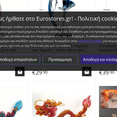
ς ήρθατε στο Eurostores.gr! - Πολιτική cooki
ποιούμε cookies για να σας προσφέρουμε μια καλύτερη εμπειρία πλοήγησης και
ποιημένο περιεχόμενο.Επιλέξτε αποδοχή και βοηθήστε μας να προσαρμόσουμε
ις μας αποκλειστικά στο περιεχόμενο που σας ενδιαφέρει. Εναλλακτικά πατήστ
μογή» και επιλέξτε αυτά που θέλετε! Ανατρέξτε στην
για περισ
πολιτική cookies
διο "Γυναίκα
Μοντερνο Αγαλματίδιο "Κορίτσι
Ermakova 
ειες σχετικά με την Πολιτική μας για τα cookies.
που Χορεύει" Μπλε 34cm από
Αγαλματίδ
ί - Modern
Ρητίνη - Υγρό Γυαλί - Modern
Γιόγκα" 2
n Standing"
Statue "Dancing Girl" Blue
Τεχνοτροπ
ποδοχή απαραίτητων
Προσαρμογή
Αποδοχή και κλείσι
ς
Παράδοση σε 1-3 ημέρες
Παράδοση σε
Γυαλί - No
Yoga Woma
€
29
€
39
90
90