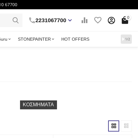
10 67700
0
2231067700
Guru
STONEPAINTER
HOT OFFERS
1/2
ΚΟΣΜΉΜΑΤΑ