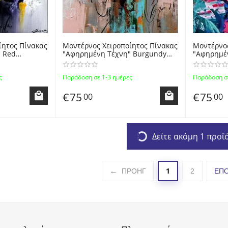
ίητος Πίνακας
Μοντέρνος Χειροποίητος Πίνακας
Μοντέρνος
 Red
"Αφηρημένη Τέχνη" Burgundy
"Αφηρημέν
Καμβά -
Zωγραφισμένος σε Καμβά -
- Modern 
Modern Abstract Handmade Oil
Handmade 
ς
Παράδοση σε 1-3 ημέρες
Παράδοση σε
Canvas Painting
Canvas Pa
€
75
€
75
00
00
Δείτε ακόμη 1 προϊ
1
ΠΡΟΗΓ
2
ΕΠ