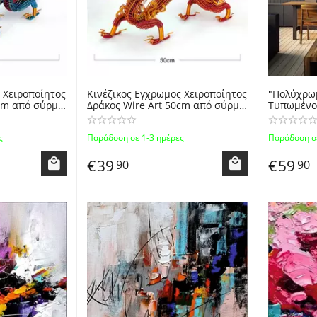
 Χειροποίητος
Κινέζικος Εγχρωμος Χειροποίητος
"Πολύχρω
0cm από σύρμα
Δράκος Wire Art 50cm από σύρμα
Τυπωμένος
woven
αλουμινίου / Handwoven
χωρίς Κορ
Color Dragon
Aluminum Wire Art Color Dragon
Ζωγραφική
ς
Παράδοση σε 1-3 ημέρες
Παράδοση σε
50cm
Clouds Abs
Canvas Pr
€
39
€
59
90
90