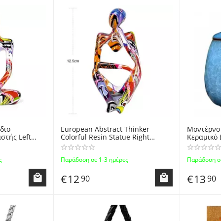
διο
European Abstract Thinker
Μοντέρνο
ς Left
Colorful Resin Statue Right
Κεραμικό 
ητίνη - Υγρό
Doodle 12.5cm - Μοντερνο
Καπάκι με
stract
Αγαλματίδιο Σκεπτόμενος
8x8x9.5cm
ς
Παράδοση σε 1-3 ημέρες
Παράδοση σε
sin Statue
Στοχαστής Doodle 12.5εκ
Tea & Jew
€
12
€
13
90
90