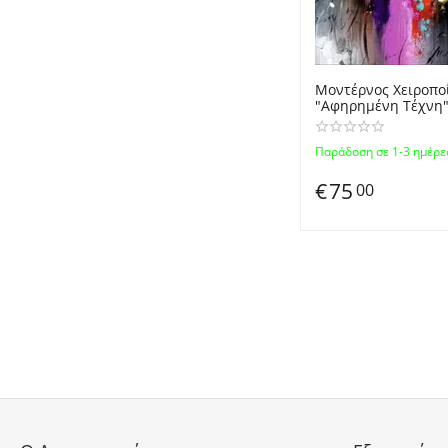
Μοντέρνος Χειροπο
"Αφηρημένη Τέχνη"
Zωγραφισμένος σε 
Modern Abstract Handmade Oil
Παράδοση σε 1-3 ημέρε
Canvas Painting
€
75
00