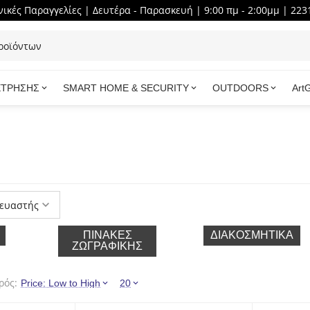
ικές Παραγγελίες | Δευτέρα - Παρασκευή | 9:00 πμ - 2:00μμ | 223
ΕΤΡΗΣΗΣ
SMART HOME & SECURITY
OUTDOORS
Art
ευαστής
ΠΊΝΑΚΕΣ
ΔΙΑΚΟΣΜΗΤΙΚΆ
ΖΩΓΡΑΦΙΚΉΣ
ρός:
Price: Low to High
20