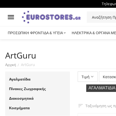
Τηλεφων
ΠΡΟΣΩΠΙΚΗ ΦΡΟΝΤΙΔΑ & ΥΓΕΙΑ
ΗΛΕΚΤΡΙΚΑ & ΟΡΓΑΝΑ Μ
ArtGuru
ArtGuru
/
Αρχική
Τιμή
Κατασκ
Αγαλματίδια
ΑΓΑΛΜΑΤΊΔΙΑ
Πίνακες Ζωγραφικής
Διακοσμητικά
Ταξινόμηση ως π
Κοσμήματα