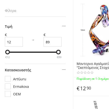
Φίλτρα
Τιμή
€
€
–
€
12
€
89
Μοντερνο Αγαλματί
"Σκεπτόμενος Στοχαστή
Κατασκευαστής
Doodle" 12cm από Ρ
Γυαλί - European Ab
ArtGuru
Παράδοση σε 1-3 ημέρε
Thinker Colorful Re
Ermakova
€
12
90
OEM