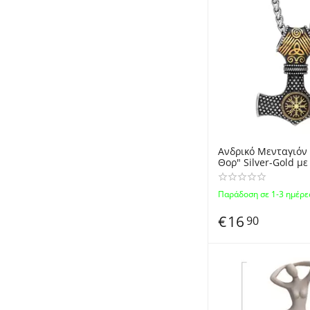
Ανδρικό Μενταγιόν
Θορ" Silver-Gold μ
Ανοξείδωτο Ατσάλι -
Stainless Steel Ha
Παράδοση σε 1-3 ημέρε
Pendant
€
16
90