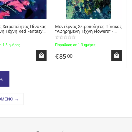
 Χειροποίητος Πίνακας
Μοντέρνος Χειροποίητος Πίνακας
η Τέχνη Red Fantasy"
"Αφηρημένη Τέχνη Flowers" -
Abstract "Red Fantasy"
Modern Abstract "Flowers"
Knife Oil Painting
Handmade Knife Oil Painting
 1-3 ημέρες
Παράδοση σε 1-3 ημέρες
inting
Canvas Painting
€
85
00
όν
ΌΜΕΝΟ