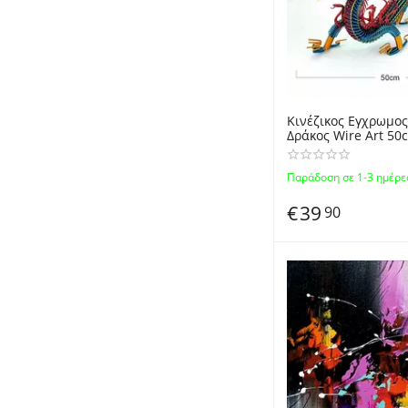
Κινέζικος Εγχρωμος
Δράκος Wire Art 5
αλουμινίου / Hand
Aluminum Wire Art 
Παράδοση σε 1-3 ημέρε
50cm
€
39
90