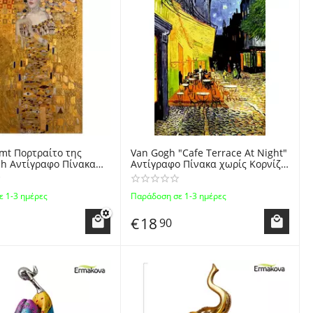
imt Πορτραίτο της
Van Gogh "Cafe Terrace At Night"
ch Αντίγραφο Πίνακα
Αντίγραφο Πίνακα χωρίς Κορνίζα
χωρίς Κορνίζα -
- Van Gogh "Cafe Terrace At
ion Canvas Print
Night" Reproduction Canvas Print
 1-3 ημέρες
Παράδοση σε 1-3 ημέρες
f Adele Bloch
€
18
90