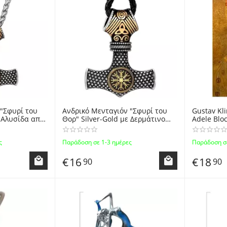
 "Σφυρί του
Ανδρικό Μενταγιόν "Σφυρί του
Gustav Kl
ε Αλυσίδα από
Θορ" Silver-Gold με Δερμάτινο
Adele Blo
 Vikings Thor
Λουράκι - Vikings Thor Stainless
Τυπωμένο 
mmer Male
Steel Hammer Male Pendant with
Reproduct
ς
Παράδοση σε 1-3 ημέρες
Παράδοση σε
Leather Strap
Portrait O
€
16
€
18
90
90