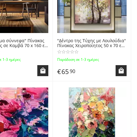
μα σύννεφα" Πίνακας
"Δέντρο της Τύχης με Λουλούδια"
 σε Καμβά 70 x 160 εκ
Πίνακας Χειροποίητος 50 x 70 εκ
νίζα - Αφηρημένη
Ζωγραφισμένος σε Καμβά - Χωρίς
 Λαδιού - Colorful
Κορνίζα - Lucky Flower Tree
 1-3 ημέρες
Παράδοση σε 1-3 ημέρες
tract Oil Painting
Handpainted on Canvas
int
€
65
90