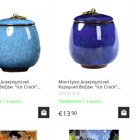
 Διακοσμητικό
Μοντέρνο Διακοσμητικό
Βαζάκι "Ice Crack"
Κεραμικό Βαζάκι "Ice Crack"
 Χάλκινη Πόρπη
Καπάκι με Χάλκινη Πόρπη
 - Ice Crack Ceramic
8x8x9.5cm - Ice Crack Ceramic
 1-3 ημέρες
Παράδοση σε 1-3 ημέρες
elry Caddy
Tea & Jewelry Caddy
€
13
90