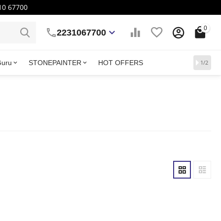
10 67700
0
2231067700
Guru
STONEPAINTER
HOT OFFERS
1/2