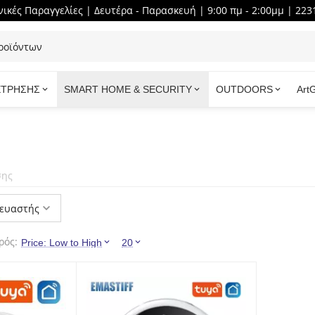
ικές Παραγγελίες | Δευτέρα - Παρασκευή | 9:00 πμ - 2:00μμ | 223
ΕΤΡΗΣΗΣ
SMART HOME & SECURITY
OUTDOORS
Art
σης
ευαστής
ρός:
Price: Low to High
20