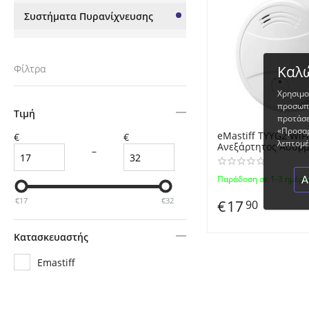
Συστήματα Πυρανίχνευσης
Καλώ
Φίλτρα
Χρησιμο
προσωπο
Τιμή
προτάσε
«Προσαρ
eMastiff TYYG2 WiF
€
€
λεπτομέρ
Ανεξάρτητος Ασύρ
–
Ανιχνευτής Καπνού 
Fire Protection Smo
Παράδοση σε 1-3 ημέρε
Α
€
17
€
32
€
17
90
Κατασκευαστής
Emastiff