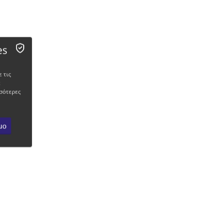
es
 τις
ε
σότερες
μο