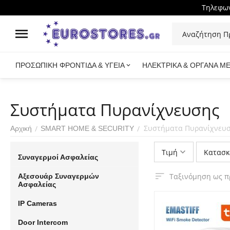
Τηλεφων
ΠΡΟΣΩΠΙΚΗ ΦΡΟΝΤΙΔΑ & ΥΓΕΙΑ
ΗΛΕΚΤΡΙΚΑ & ΟΡΓΑΝΑ Μ
Συστήματα Πυρανίχνευσης
Συστήματα Πυρανίχνευ
/
/
Αρχική
SMART HOME & SECURITY
Τιμή
Κατασκ
Συναγερμοί Ασφαλείας
Ταξινόμηση ως π
Αξεσουάρ Συναγερμών
Ασφαλείας
IP Cameras
Door Intercom