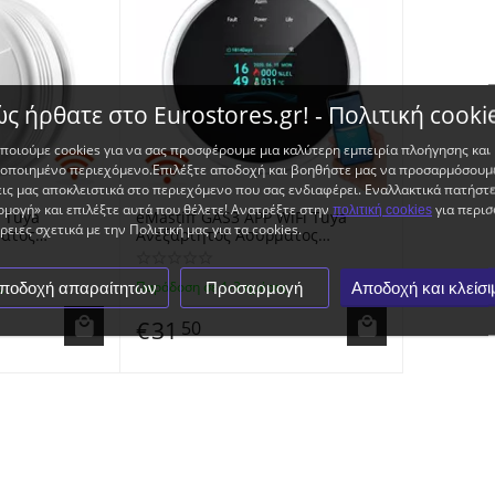
ς ήρθατε στο Eurostores.gr! - Πολιτική cooki
ποιούμε cookies για να σας προσφέρουμε μια καλύτερη εμπειρία πλοήγησης και
ποιημένο περιεχόμενο.Επιλέξτε αποδοχή και βοηθήστε μας να προσαρμόσουμε
ις μας αποκλειστικά στο περιεχόμενο που σας ενδιαφέρει. Εναλλακτικά πατήστ
μογή» και επιλέξτε αυτά που θέλετε! Ανατρέξτε στην
για περισ
πολιτική cookies
i Tuya
eMastiff GAS3 APP WiFi Tuya
ειες σχετικά με την Πολιτική μας για τα cookies.
ματος
Ανεξάρτητος Ασύρματος
- App Control
Ανιχνευτής Διαροής Αερίου - Gas
ke Detector
Leak Sensor Detector App Control
ς
Παράδοση σε 1-3 ημέρες
ποδοχή απαραίτητων
Προσαρμογή
Αποδοχή και κλείσι
€
31
50