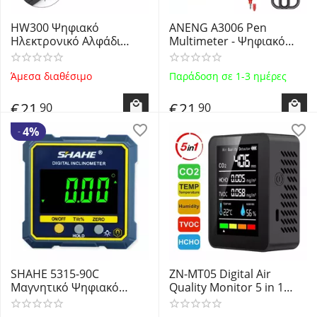
HW300 Ψηφιακό
ANENG A3006 Pen
Ηλεκτρονικό Αλφάδι
Multimeter - Ψηφιακό
Μαγνητικό με 2 Μάτια -
Πολύμετρο τύπου στυλό,
Digital Magnetic Level
μέτρηση τάσης AC/DC,
Άμεσα διαθέσιμο
Παράδοση σε 1-3 ημέρες
Bubble Protractor
Ρεύματος, Αντίστασης,
Inclinometer M4YD - ΟΕΜ
Χωρητικότητας,
€
21
€
21
90
90
Συχνότητας & Διόδων
(Diode) - Μαύρο
4%
-
SHAHE 5315-90C
ZN-MT05 Digital Air
Μαγνητικό Ψηφιακό
Quality Monitor 5 in 1
Κλισιόμετρο
Black- Μετρητης CO2,
Μοιρογνωμόνιο - Digital
Ποιότητας Αέρα,