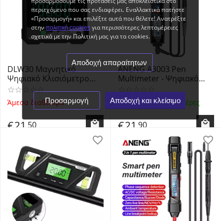
προσαρμόσουμε τις προτάσεις μας αποκλειστικά στο
περιεχόμενο που σας ενδιαφέρει. Εναλλακτικά πατήστε
«Προσαρμογή» και επιλέξτε αυτά που θέλετε! Ανατρέξτε
στην
για περισσότερες λεπτομέρειες
πολιτική cookies
σχετικά με την Πολιτική μας για τα cookies.
Αποδοχή απαραίτητων
DLW30 Μαγνητικό
ANENG A3003 Pen
Ψηφιακό Κλισιόμετρο
Multimeter - Ψηφιακό
Μοιρογνωμόνιο - Digital
Πολύμετρο τύπου στυλό,
Protractor Inclinometer
μέτρηση τάσης AC/DC,
Προσαρμογή
Αποδοχή και κλείσιμο
Άμεσα διαθέσιμο
Παράδοση σε 1-3 ημέρες
OEM
αντίστασης,
χωρητικότητας &
€
21
€
21
50
90
συχνότητας - Μαύρο