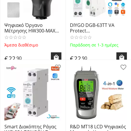
Ψηφιακό Όργανο
DIYGO DGB-63TT VA
Μέτρησης HW300-MAX
Protect
Digital Car Paint
Κιλοβατοωρόμετρο
Thickness Meter Gauge
Ράγας Ρυθμιζόμενο από
Άμεσα διαθέσιμο
Παράδοση σε 1-3 ημέρες
Black
1 έως 63A Tuya WiFi
Μετρητής Κατανάλωσης
€
22
€
22
90
90
Ισχύος Τάσης Ρεύματος
Smart Διακόπτης Ράγας
R&D MT18 LCD Ψηφιακός