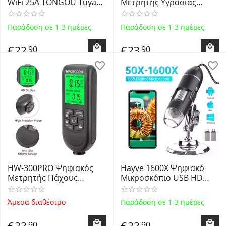
WiFi 25A TONGOU Tuya
Μετρητής Υγρασίας
Έξυπνος
Ακίδας 4 σε 1 - Digital
Προγραμματιζομενος
Wood Moisture LCD
Παράδοση σε 1-3 ημέρες
Παράδοση σε 1-3 ημέρες
Smart Circuit Breaker
Meter 4 in 1
Wireless Remote Control
€
22
€
23
90
90
Switch TO-Q-SY1-WT-25A
HW-300PRO Ψηφιακός
Hayve 1600X Ψηφιακό
Μετρητής Πάχους
Μικροσκόπιο USB HD
Χρώματος Αυτοκινήτου
1080P 8 LED's Digital
Fe and NFe 0.1micron/0-
Microscope X4D Black
Άμεσα διαθέσιμο
Παράδοση σε 1-3 ημέρες
2000um - Digital Car Paint
Thickness Meter Gauge -
€
23
€
23
90
90
Black