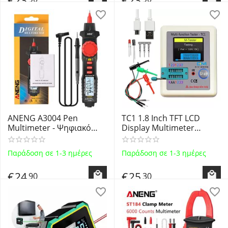
ANENG A3004 Pen
TC1 1.8 Inch TFT LCD
Multimeter - Ψηφιακό
Display Multimeter
Πολύμετρο τύπου στυλό,
Transistor Tester -
μέτρηση τάσης AC/DC,
Ψηφιακός Μετρητής
Παράδοση σε 1-3 ημέρες
Παράδοση σε 1-3 ημέρες
Ρεύματος, Αντίστασης,
Δοκιμής Τρανζίστορ κλπ
Χωρητικότητας,
€
24
€
25
90
30
Συχνότητας & Διόδων
(Diode) - Μαύρο