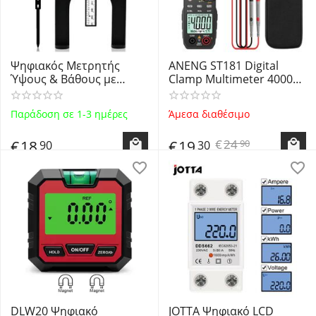
Ψηφιακός Μετρητής
ANENG ST181 Digital
Ύψους & Βάθους με
Clamp Multimeter 4000
Μαγνητικά Πόδια &
Counts - Αμπεροτσιμπίδα
Οθόνη LCD JIGO9965 -
AC/DC με ακρίβεια 4000
Παράδοση σε 1-3 ημέρες
Άμεσα διαθέσιμο
Digital Depth & Height
counts​
LCD Gauge - OEM
€
24
€
18
€
19
90
90
30
DLW20 Ψηφιακό
JOTTA Ψηφιακό LCD