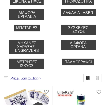
ΕΙΚΟΝΑ & ΗΧΟΣ
ΤΡΟΦΟΔΟΤΙΚΆ
ΔΙΆΦΟΡΑ
ΑΛΦΆΔΙΑ LASER
ΕΡΓΑΛΕΊΑ
ΜΠΑΤΑΡΊΕΣ
ΣΥΣΚΕΥΈΣ
ΙΣΧΎΟΣ
ΜΗΧΑΝΈΣ
ΔΙΆΦΟΡΑ
ΧΆΡΑΞΗΣ -
ΌΡΓΑΝΑ
ENGRAVERS
ΜΕΤΡΗΤΈΣ
ΠΑΛΜΟΓΡΆΦΟΙ
ΙΣΧΎΟΣ
Price: Low to High