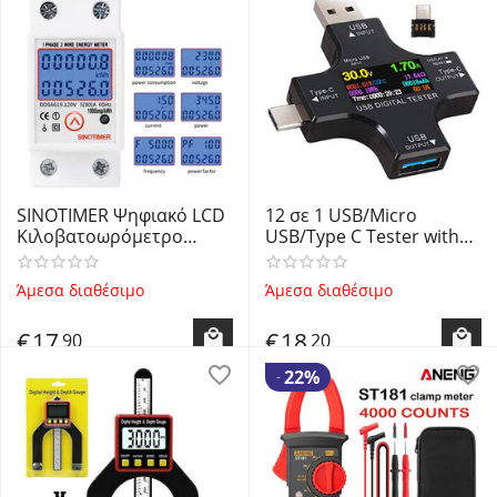
SINOTIMER Ψηφιακό LCD
12 σε 1 USB/Micro
Κιλοβατοωρόμετρο
USB/Type C Tester with
Ράγας Μετρητής
Color Display 3.6V-30V -
Κατανάλωσης kWh
Δοκιμαστικό Τάσης,
Άμεσα διαθέσιμο
Άμεσα διαθέσιμο
Ισχύος Τάσης Ρεύματος
Ρεύματος,
Συχνότητας Συντελεστή
Χωρητικότητας, Ισχύος
€
17
€
18
90
20
Ισχύος 220V 80A
με Έγχρωμες Ενδείξεις
DDS6619-526L - Digital
22%
-
Powe...