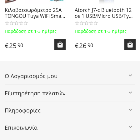
Κιλοβατοωρόμετρο 25A
Atorch J7-c Bluetooth 12
TONGOU Tuya WiFi Smart
σε 1 USB/Micro USB/Type
kWh Ράγας Μετρητής
C Tester with Color
Κατανάλωσης Ισχύος
Display 3.6V-30V -
Παράδοση σε 1-3 ημέρες
Παράδοση σε 1-3 ημέρες
Τάσης Ρεύματος Έξυπνος
Δοκιμαστικό Τάσης,
Προγραμματιζομενος
Ρεύματος,
€
25
€
26
90
90
Διακόπτης WIFI Smart
Χωρητικότητας, Ισχύος
Circuit Brea...
με Bluetooth & Έγχ...
Ο Λογαριασμός μου
Εξυπηρέτηση πελατών
Πληροφορίες
Επικοινωνία