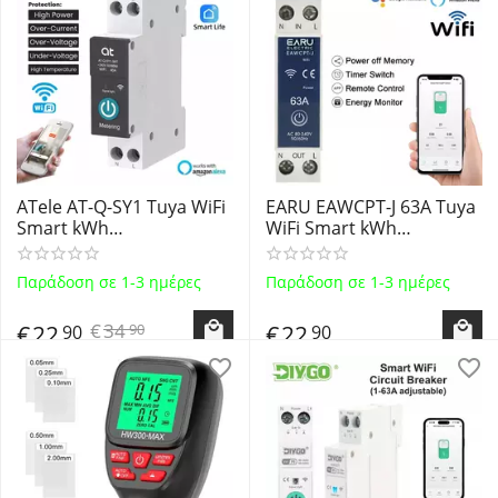
ATele AT-Q-SY1 Tuya WiFi
EARU EAWCPT-J 63A Tuya
Smart kWh
WiFi Smart kWh
Κιλοβατοωρόμετρο
Κιλοβατοωρόμετρο
Ράγας Μετρητής
Ράγας Μετρητής
Παράδοση σε 1-3 ημέρες
Παράδοση σε 1-3 ημέρες
Κατανάλωσης Ισχύος
Κατανάλωσης Ισχύος
Τάσης Ρεύματος Έξυπνος
Τάσης Ρεύματος Έξυπνος
€
34
€
22
€
22
90
90
90
Προγραμματιζομενος
Προγραμματιζομενος
Διακόπτης 63A Smart
Διακόπτης WIFI Smart
Circuit B...
Circu...