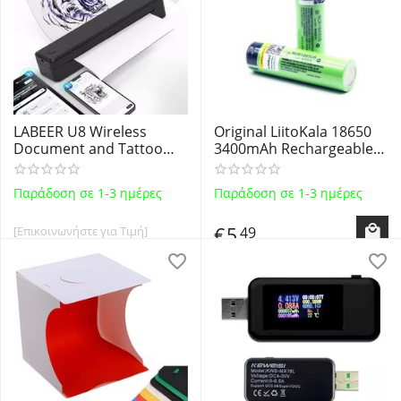
LABEER U8 Wireless
Original LiitoKala 18650
Document and Tattoo
3400mAh Rechargeable-
Transfer A4 Thermal
Επαναφορτιζόμενη
Printer with Bluetooth
Μπαταρία Βιομηχανικού
Παράδοση σε 1-3 ημέρες
Παράδοση σε 1-3 ημέρες
Black - Ασύρματος
Τύπου 18650 Li-ion με
Θερμικός Εκτυπωτής
προεξέχοντα θετικό πόλο
€
5
[Επικοινωνήστε για Τιμή]
49
πλάτους A4 (210mm)
Μαύρος