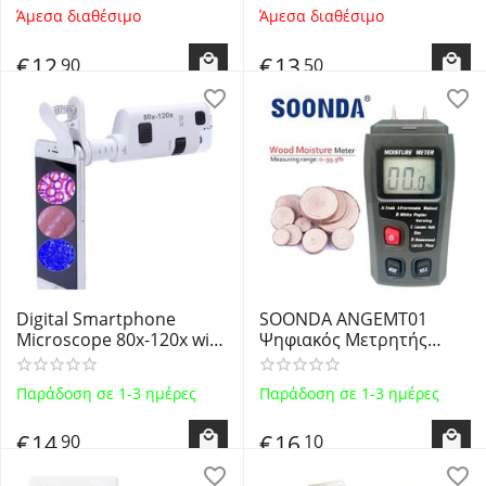
Φόρτισης LCD Οθόνη
Άμεσα διαθέσιμο
Άμεσα διαθέσιμο
Αφής Double Dark Noise
Reduction Touch Control
€
12
€
13
90
50
Digital Smartphone
SOONDA ANGEMT01
Microscope 80x-120x with
Ψηφιακός Μετρητής
LED Light BU-120M OEM -
Υγρασίας Ακίδας - Digital
Ψηφιακό Μικροσκόπιο με
Wood Moisture LCD
Παράδοση σε 1-3 ημέρες
Παράδοση σε 1-3 ημέρες
κλιπ προσαρμογής σε
Meter
Smartphone OEM
€
14
€
16
90
10