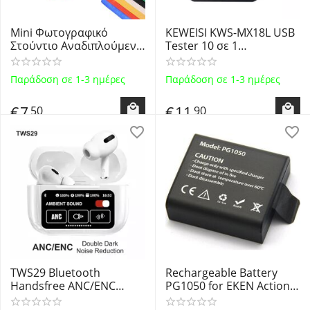
Mini Φωτογραφικό
KEWEISI KWS-MX18L USB
Στούντιο Αναδιπλούμενο
Tester 10 σε 1
με πάνελ φωτισμού LED
Δοκιμαστικό Τάσης,
& 6 έγχρωμα υπόβαθρα
Ρεύματος,
Παράδοση σε 1-3 ημέρες
Παράδοση σε 1-3 ημέρες
PFL24P6 - Mini Photo
Χωρητικότητας, Ισχύος
Studio - OEM
με Έγχρωμες Ενδείξεις
€
7
€
11
50
90
4V-30V
TWS29 Bluetooth
Rechargeable Battery
Handsfree ANC/ENC
PG1050 for EKEN Action
Λευκά Ακουστικά με Θήκη
Cameras