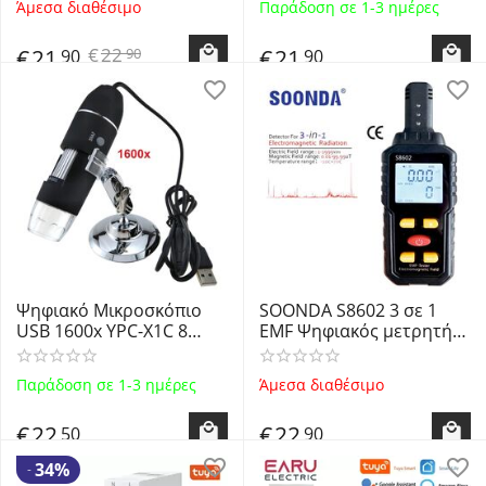
Άμεσα διαθέσιμο
Παράδοση σε 1-3 ημέρες
Protractor Inclinometer
Θερμοκρασίας, Υγρασίας
NS
1200mAh - Μαύρος
€
22
€
21
€
21
90
90
90
Ψηφιακό Μικροσκόπιο
SOONDA S8602 3 σε 1
USB 1600x YPC-X1C 8
EMF Ψηφιακός μετρητής
LED's
Ηλεκτρομαγνητικής
Ακτινοβολίας &
Παράδοση σε 1-3 ημέρες
Άμεσα διαθέσιμο
Θερμοκρασίας - Digital
EMF Electromagnetic
€
22
€
22
50
90
Meter
34%
-