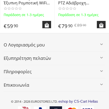
Έξυπνη Ρομποτική WiFi
PTZ Αδιάβροχη
Camera με Δύο Φακούς
Εξωτερική Κάμερα με 3
APP V360 Pro - Smart
Φακούς 6MP 5x Zoom με
Παράδοση σε 1-3 ημέρες
Παράδοση σε 1-3 ημέρες
Robot Camera Dual Lens
έγχρωμη νυχτερινή
HD 1080P with Built in
όραση και iCSEE APP
€
89
€
59
€
79
90
90
90
Large Battery
Ο Λογαριασμός μου
Εξυπηρέτηση πελατών
Πληροφορίες
Επικοινωνία
© 2014 - 2026 EUROSTORES LTD.
eshop by CS-Cart Hellas