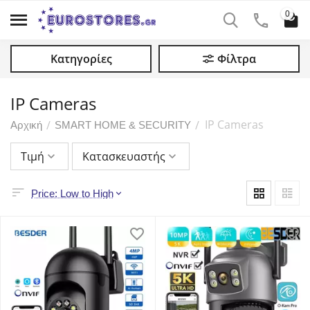
0
Κατηγορίες
Φίλτρα
IP Cameras
IP Cameras
/
/
Αρχική
SMART HOME & SECURITY
Τιμή
Κατασκευαστής
Price: Low to High