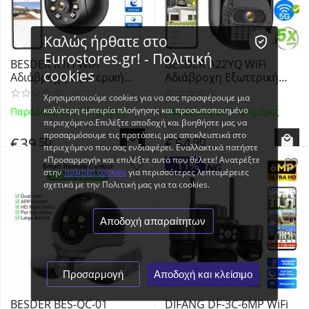
Καλώς ήρθατε στο
Eurostores.gr! - Πολιτική
BESDER K1H WiFi
BESDER A22YQ WiFi
cookies
Αδιάβροχη Εξωτερική
Αδιάβροχη Εξωτερική
Κάμερα 4MP HD 1080p 4x
Κάμερα με 2 Φακούς 8MP
Χρησιμοποιούμε cookies για να σας προσφέρουμε μια
Digital Zoom με έγχρωμη
4K με έγχρωμη νυχτερινή
καλύτερη εμπειρία πλοήγησης και προσωποποιημένο
Παράδοση σε 1-3 ημέρες
Παράδοση σε 1-3 ημέρες
νυχτερινή όραση με APP
όραση με APP O-KAM Pro
περιεχόμενο.Επιλέξτε αποδοχή και βοηθήστε μας να
iCSee - WiFi PTZ Wireless
- Dual Lens 2x4MP WiFi
προσαρμόσουμε τις προτάσεις μας αποκλειστικά στο
€
39
€
54
50
90
IP Camera AI Human
PTZ Wireless IP Camera
περιεχόμενο που σας ενδιαφέρει. Εναλλακτικά πατήστε
Detection
5X ...
«Προσαρμογή» και επιλέξτε αυτά που θέλετε! Ανατρέξτε
11%
-
στην
για περισσότερες λεπτομέρειες
πολιτική cookies
σχετικά με την Πολιτική μας για τα cookies.
Αποδοχή απαραίτητων
Προσαρμογή
Αποδοχή και κλείσιμο
BESDER BES-QC-01
DIFANG DF-3C-6MP WiFi