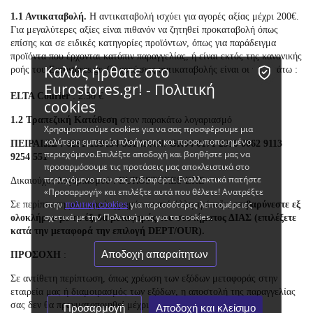
1.1 Αντικαταβολή.
Η αντικαταβολή ισχύει για αγορές αξίας μέχρι 200€.
Για μεγαλύτερες αξίες είναι πιθανόν να ζητηθεί προκαταβολή όπως
επίσης και σε ειδικές κατηγορίες προϊόντων, όπως για παράδειγμα
προϊόντα που έρχονται κατόπιν παραγγελίας, ή είναι εκτός της κανονικής
Καλώς ήρθατε στο
ροής του Eurostores.gr. Oi χρεώσεις αντικαταβολής είναι οι παρακάτω :
Eurostores.gr! - Πολιτική
ELTA Courier
: 2.50 €
cookies
1.2 Τραπεζική Κατάθεση
στον παρακάτω λογαριασμό
Χρησιμοποιούμε cookies για να σας προσφέρουμε μια
καλύτερη εμπειρία πλοήγησης και προσωποποιημένο
ΠΕΙΡΑΙΩΣ
:
6291-139254-551
IBAN:
GR94 0171 2910 0062 9113
περιεχόμενο.Επιλέξτε αποδοχή και βοηθήστε μας να
9254 551
προσαρμόσουμε τις προτάσεις μας αποκλειστικά στο
περιεχόμενο που σας ενδιαφέρει. Εναλλακτικά πατήστε
Δικαιούχος λογαριασμού : EUROSTORES ΕΠΕ
«Προσαρμογή» και επιλέξτε αυτά που θέλετε! Ανατρέξτε
στην
για περισσότερες λεπτομέρειες
Σε περίπτωση μεταφοράς χρημάτων από άλλη τράπεζα,
επιβαρύνεστε εξ
πολιτική cookies
σχετικά με την Πολιτική μας για τα cookies.
ολοκλήρου με τα έξοδα μεταφοράς του συστήματος ΔΙΑΣ
(επιλέξετε
κατά την μεταφορά την επιλογή DEPT/OUR)
.
Αποδοχή απαραίτητων
ΠΡΟΣΟΧΗ
:
Σε αντίθετη περίπτωση, όπως χρέωση των εξόδων μεταφοράς στην
εταιρεία μας ή διαμοιρασμός των εξόδων, η αποστολή της παραγγελίας
σας δεν θα πραγματοποιηθεί μέχρι την πλήρη εξόφλησή της.
Προσαρμογή
Αποδοχή και κλείσιμο