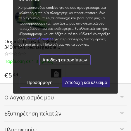
Χρησιμοποιούμε cookies για να σας προσφέρουμε μια
καλύτερη εμπειρία πλοήγησης και προσωποποιημένο
περιεχόμενο.Επιλέξτε αποδοχή και βοηθήστε μας να
προσαρμόσουμε τις προτάσεις μας αποκλειστικά στο
περιεχόμενο που σας ενδιαφέρει. Εναλλακτικά πατήστε
«Προσαρμογή» και επιλέξτε αυτά που θέλετε! Ανατρέξτε
στην
για περισσότερες λεπτομέρειες
πολιτική cookies
Original LiitoKala 18650
σχετικά με την Πολιτική μας για τα cookies.
3400mAh Rechargeable-
Επαναφορτιζόμενη
Μπαταρία Βιομηχανικού
Αποδοχή απαραίτητων
Παράδοση σε 1-3 ημέρες
Τύπου 18650 Li-ion με
προεξέχοντα θετικό πόλο
€
5
49
Προσαρμογή
Αποδοχή και κλείσιμο
Ο Λογαριασμός μου
Εξυπηρέτηση πελατών
Πληροφορίες