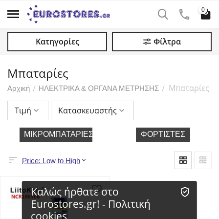
0
Κατηγορίες
Φίλτρα
Μπαταρίες
Μπαταρίες
/
/
Αρχική
ΗΛΕΚΤΡΙΚΑ & ΟΡΓΑΝΑ ΜΕΤΡΗΣΗΣ
Τιμή
Κατασκευαστής
ΜΙΚΡΟΜΠΑΤΑΡΊΕΣ
ΦΟΡΤΙΣΤΈΣ
Price: Low to High
Καλώς ήρθατε στο
Eurostores.gr! - Πολιτική
cookies