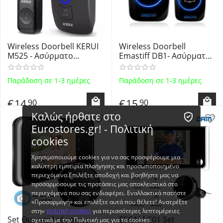
Wireless Doorbell KERUI
Wireless Doorbell
M525 - Ασύρματο
Emastiff DB1- Ασύρματο
Κουδούνι Πόρτας με ένα
Κουδούνι Πόρτας με ένα
Πομπό και ένα Δέκτη -
Πομπό και ένα Δέκτη
Παράδοση σε 1-3 ημέρες
Παράδοση σε 1-3 ημέρες
BLACK
€
14
€
15
90
90
Καλώς ήρθατε στο
Eurostores.gr! - Πολιτική
cookies
Χρησιμοποιούμε cookies για να σας προσφέρουμε μια
καλύτερη εμπειρία πλοήγησης και προσωποποιημένο
περιεχόμενο.Επιλέξτε αποδοχή και βοηθήστε μας να
προσαρμόσουμε τις προτάσεις μας αποκλειστικά στο
περιεχόμενο που σας ενδιαφέρει. Εναλλακτικά πατήστε
«Προσαρμογή» και επιλέξτε αυτά που θέλετε! Ανατρέξτε
στην
για περισσότερες λεπτομέρειες
πολιτική cookies
Set Θυροτηλεόρασης
ESCAM C01 Set
σχετικά με την Πολιτική μας για τα cookies.