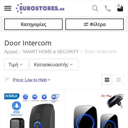
0
Κατηγορίες
Φίλτρα
Door Intercom
Door Intercom
/
/
Αρχική
SMART HOME & SECURITY
Τιμή
Κατασκευαστής
Price: Low to High