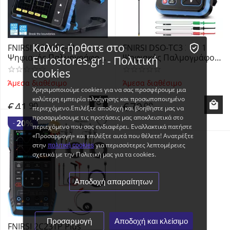
Καλώς ήρθατε στο
FNIRSI DSO152-BL
FNIRSI DSO-TC3 3-in-1
Ψηφιακός Παλμογράφος
Ψηφιακός Παλμογράφος
Eurostores.gr! - Πολιτική
Χειρός 200KHz με οθόνη
Χειρός 500KHz με οθόνη
cookies
LCD 2.8" Blue - New
LCD 2.4" - Digital
Άμεσα διαθέσιμο
Άμεσα διαθέσιμο
Upgraded Mini Handheld
Oscilloscope Transistor
Χρησιμοποιούμε cookies για να σας προσφέρουμε μια
Digital Oscilloscope
Tester DDS Signal
καλύτερη εμπειρία πλοήγησης και προσωποποιημένο
€
41
€
70
90
00
Generator
περιεχόμενο.Επιλέξτε αποδοχή και βοηθήστε μας να
προσαρμόσουμε τις προτάσεις μας αποκλειστικά στο
20%
-
περιεχόμενο που σας ενδιαφέρει. Εναλλακτικά πατήστε
«Προσαρμογή» και επιλέξτε αυτά που θέλετε! Ανατρέξτε
στην
για περισσότερες λεπτομέρειες
πολιτική cookies
σχετικά με την Πολιτική μας για τα cookies.
Αποδοχή απαραίτητων
Προσαρμογή
Αποδοχή και κλείσιμο
FNIRSI 2C23TP Plus