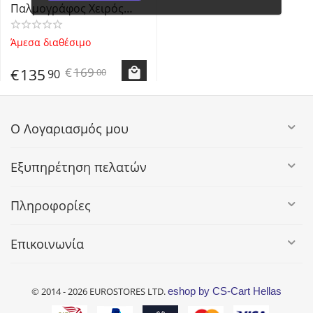
Παλμογράφος Χειρός
10MHz με 2 Αναλογικά
Κανάλια, 2.8" Οθόνη και
Άμεσα διαθέσιμο
2xP6100 probes
€
169
€
135
00
90
Ο Λογαριασμός μου
Εξυπηρέτηση πελατών
Πληροφορίες
Επικοινωνία
© 2014 - 2026 EUROSTORES LTD.
eshop by CS-Cart Hellas