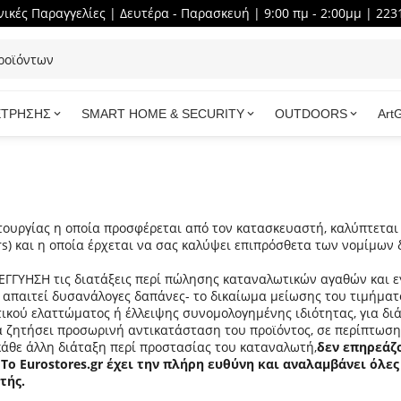
ικές Παραγγελίες | Δευτέρα - Παρασκευή | 9:00 πμ - 2:00μμ | 223
ΕΤΡΗΣΗΣ
SMART HOME & SECURITY
OUTDOORS
Art
τουργίας η οποία προσφέρεται από τον κατασκευαστή, καλύπτεται
ers) και η οποία έρχεται να σας καλύψει επιπρόσθετα των νομίμων
ΓΥΗΣΗ τις διατάξεις περί πώλησης καταναλωτικών αγαθών και ε
 ή απαιτεί δυσανάλογες δαπάνες- το δικαίωμα μείωσης του τιμήμα
κού ελαττώματος ή έλλειψης συνομολογημένης ιδιότητας, για διά
α ζητήσει προσωρινή αντικατάσταση του προϊόντος, σε περίπτωση
 κάθε άλλη διάταξη περί προστασίας του καταναλωτή,
δεν επηρεάζ
ο Eurostores.gr έχει την πλήρη ευθύνη και αναλαμβάνει όλες
τής.