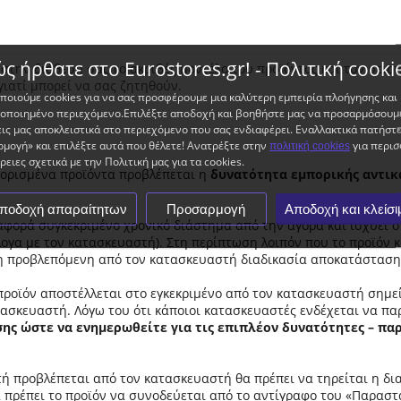
ς ήρθατε στο Eurostores.gr! - Πολιτική cooki
ε στην διάθεση σας το ακριβές μοντέλο του προϊόντος και τον σειρ
γιατί μπορεί να σας ζητηθούν.
ποιούμε cookies για να σας προσφέρουμε μια καλύτερη εμπειρία πλοήγησης και
ποιημένο περιεχόμενο.Επιλέξτε αποδοχή και βοηθήστε μας να προσαρμόσουμε
ις μας αποκλειστικά στο περιεχόμενο που σας ενδιαφέρει. Εναλλακτικά πατήστ
μογή» και επιλέξτε αυτά που θέλετε! Ανατρέξτε στην
για περισ
πολιτική cookies
ειες σχετικά με την Πολιτική μας για τα cookies.
 oρισμένα προϊόντα προβλέπεται η
δυνατότητα εμπορικής αντι
ποδοχή απαραίτητων
Προσαρμογή
Αποδοχή και κλείσι
ορά συγκεκριμένο χρονικό διάστημα από την αγορά και ισχύει συ
άλογα με τον κατασκευαστή). Στη περίπτωση λοιπόν που το προϊόν
ι η προβλεπόμενη από τον κατασκευαστή διαδικασία αποκατάσταση
προϊόν αποστέλλεται στο εγκεκριμένο από τον κατασκευαστή σημεί
ασκευαστή. Λόγω του ότι κάποιοι κατασκευαστές ενδέχεται να πα
σης ώστε να ενημερωθείτε για τις επιπλέον δυνατότητες – πα
τή προβλέπεται από τον κατασκευαστή θα πρέπει να τηρείται η δι
 πρέπει το προϊόν να συνοδεύεται από το αντίγραφο του «Παραστα