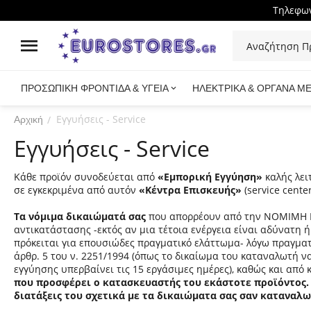
Τηλεφων
ΠΡΟΣΩΠΙΚΗ ΦΡΟΝΤΙΔΑ & ΥΓΕΙΑ
ΗΛΕΚΤΡΙΚΑ & ΟΡΓΑΝΑ Μ
Εγγυήσεις - Service
/
Αρχική
Εγγυήσεις - Service
Κάθε προϊόν συνοδεύεται από
«Εμπορική Εγγύηση»
καλής λει
σε εγκεκριμένα από αυτόν
«Κέντρα Επισκευής»
(service cent
Τα νόμιμα δικαιώματά σας
που απορρέουν από την ΝΟΜΙΜΗ ΕΓ
αντικατάστασης -εκτός αν μια τέτοια ενέργεια είναι αδύνατη
πρόκειται για επουσιώδες πραγματικό ελάττωμα- λόγω πραγματι
άρθρ. 5 του ν. 2251/1994 (όπως το δικαίωμα του καταναλωτή ν
εγγύησης υπερβαίνει τις 15 εργάσιμες ημέρες), καθώς και από
που προσφέρει ο κατασκευαστής του εκάστοτε προϊόντος. Τ
διατάξεις του σχετικά με τα δικαιώματα σας σαν καταναλω