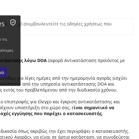
es
ιακό αριθμό (συμβουλευτείτε τις οδηγίες χρήσεως που
 τις
ε
σότερες
κατάστασης λόγω DOA
(αφορά Αντικατάσταση προϊόντος με
μο
νήθως για λίγες ημέρες από την ημερομηνία αγοράς (ισχύει
 καλύπτεται από την υπηρεσία αντικατάστασης DOA και
ς εντός του προβλεπόμενου από την διαδικασία χρόνου.
ο επιστροφής για έλεγχο και έγκριση αντικατάστασης και
ρέχουν υποστήριξη στο χώρο σας, ε
ίναι σημαντικό να
ροχές εγγύησης που παρέχει ο κατασκευαστής.
αδικασία όπως ακριβώς την έχει περιγράψει ο κατασκευαστής.
τικού Αγοράς», να είναι σε άρτια κατάσταση, να συνοδεύεται