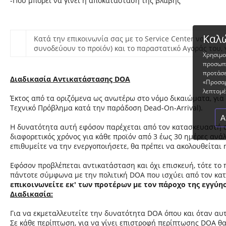
-Πού μπορεί να γίνει η αποκατάσταση της βλάβης
Καλώ
Kατά την επικοινωνία σας με το Service Center να έχετ
συνοδεύουν το προϊόν) και το παραστατικό Αγοράς του, 
Χρησιμο
προσωπο
προτάσε
Διαδικασία Αντικατάστασης DOA
«Προσαρ
λεπτομέρ
Έκτος από τα οριζόμενα ως ανωτέρω στο νόμο δικαιώματα, για
Τεχνικό Πρόβλημα κατά την παράδοση Dead-On-Arrival).
Α
Η δυνατότητα αυτή εφόσον παρέχεται από τον κατασκευαστή αφ
διαφορετικός χρόνος για κάθε προϊόν από 3 έως 30 ημέρες αν
επιθυμείτε να την ενεργοποιήσετε, θα πρέπει να ακολουθείτα
Εφόσον προβλέπεται αντικατάσταση και όχι επισκευή, τότε το 
πάντοτε σύμφωνα με την πολιτική DOA που ισχύει από τον κατ
επικοινωνείτε εκ' των προτέρων με τον πάροχο της εγγύη
Διαδικασία
:
Για να εκμεταλλευτείτε την δυνατότητα DOA όπου και όταν αυ
Σε κάθε περίπτωση, για να γίνει επιστροφή περίπτωσης DOA θα