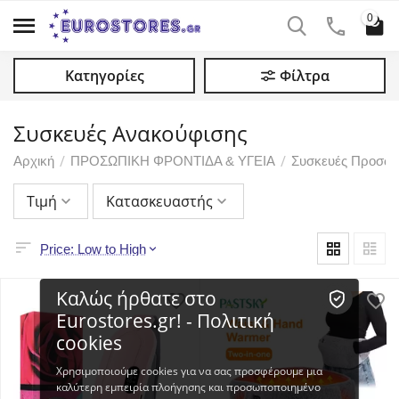
0
Κατηγορίες
Φίλτρα
Συσκευές Ανακούφισης
/
/
Αρχική
ΠΡΟΣΩΠΙΚΗ ΦΡΟΝΤΙΔΑ & ΥΓΕΙΑ
Συσκευές Προσωπι
Τιμή
Κατασκευαστής
Price: Low to High
Καλώς ήρθατε στο
Eurostores.gr! - Πολιτική
cookies
Χρησιμοποιούμε cookies για να σας προσφέρουμε μια
καλύτερη εμπειρία πλοήγησης και προσωποποιημένο