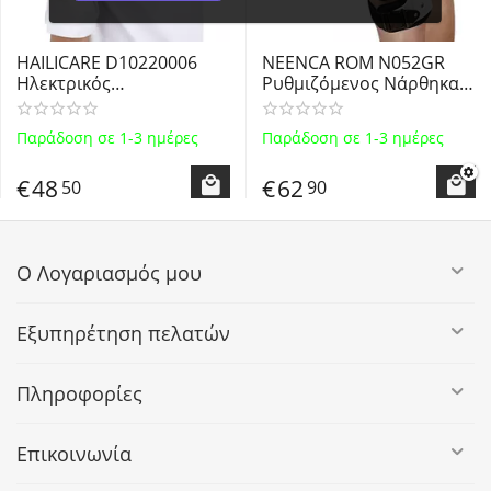
HAILICARE D10220006
NEENCA ROM N052GR
Ηλεκτρικός
Ρυθμιζόμενος Νάρθηκας
Θερμαινόμενος
Σταθεροποίησης
Νάρθηκας Ώμου Συσκευή
Αριστερού Γονάτου Γκρι -
Παράδοση σε 1-3 ημέρες
Παράδοση σε 1-3 ημέρες
Μασάζ 3 επιπέδων με
Adjustable Left Knee
μπαταρία 5000mAh
Brace Stabilizer Recovery
€
48
€
62
50
90
Support
Ο Λογαριασμός μου
Εξυπηρέτηση πελατών
Πληροφορίες
Επικοινωνία