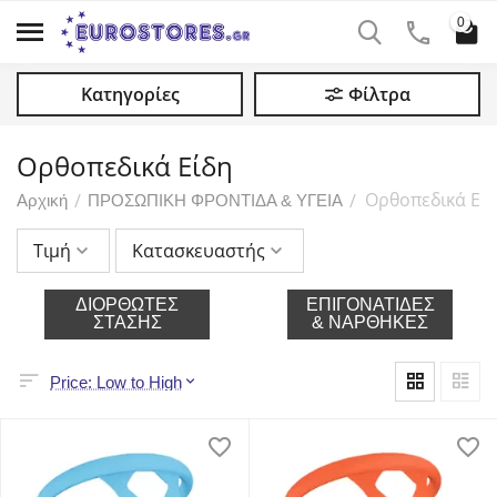
0
Κατηγορίες
Φίλτρα
Ορθοπεδικά Είδη
Ορθοπεδικά Εί
/
/
Αρχική
ΠΡΟΣΩΠΙΚΗ ΦΡΟΝΤΙΔΑ & ΥΓΕΙΑ
Τιμή
Κατασκευαστής
ΔΙΟΡΘΩΤΈΣ
ΕΠΙΓΟΝΑΤΊΔΕΣ
ΣΤΆΣΗΣ
& ΝΆΡΘΗΚΕΣ
Price: Low to High