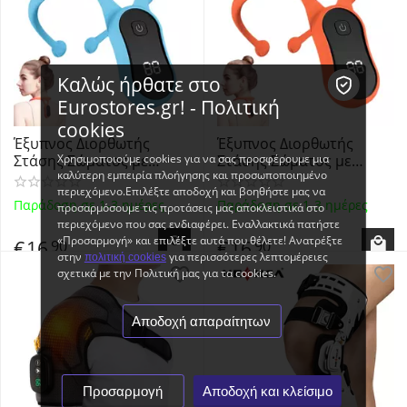
Καλώς ήρθατε στο
Eurostores.gr! - Πολιτική
cookies
Έξυπνος Διορθωτής
Έξυπνος Διορθωτής
Χρησιμοποιούμε cookies για να σας προσφέρουμε μια
Στάσης Σώματος με
Στάσης Σώματος με
καλύτερη εμπειρία πλοήγησης και προσωποποιημένο
Υπενθύμηση Δόνησης και
Υπενθύμηση Δόνησης και
περιεχόμενο.Επιλέξτε αποδοχή και βοηθήστε μας να
LCD Μετρητή για
LCD Μετρητή για
Παράδοση σε 1-3 ημέρες
Παράδοση σε 1-3 ημέρες
προσαρμόσουμε τις προτάσεις μας αποκλειστικά στο
Ενήλικους και Παιδιά
Ενήλικους και Παιδιά
περιεχόμενο που σας ενδιαφέρει. Εναλλακτικά πατήστε
Μπλε - Smart Posture
Κόκκινο - Smart Posture
«Προσαρμογή» και επιλέξτε αυτά που θέλετε! Ανατρέξτε
€
16
€
16
90
90
Corrector with LCD
Corrector with LCD
στην
για περισσότερες λεπτομέρειες
πολιτική cookies
Counter for Adults &...
Counter for Adult...
σχετικά με την Πολιτική μας για τα cookies.
Αποδοχή απαραίτητων
Προσαρμογή
Αποδοχή και κλείσιμο