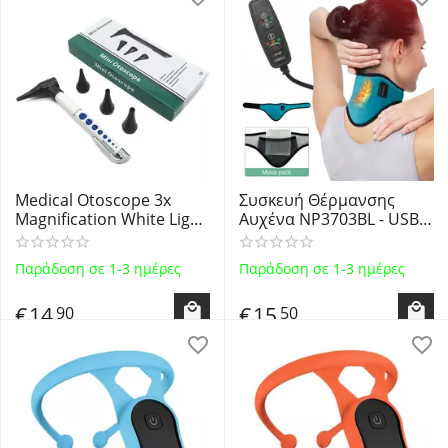
Medical Otoscope 3x
Συσκευή Θέρμανσης
Magnification White Light
Αυχένα NP3703BL - USB
LED JK1407 - Σετ
Neck Heating Pad for
Διαγνωστικό Ωτοσκόπιο
Cervical Pain Relieve
Παράδοση σε 1-3 ημέρες
Παράδοση σε 1-3 ημέρες
Αυτιών Ματιών Λαιμού
με φωτισμό LED
€
14
€
15
90
50