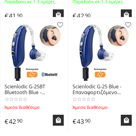
Παράδοση σε 1-3 ημέρες
Παράδοση σε 1-3 ημέρες
Ακουστικό Ενίσχυσης
Ακοής - Βαρηκοΐας
€
41
€
42
90
90
Scienlodic G-25BT
Scienlodic G-25 Blue -
Bluetooth Blue -
Επαναφορτιζόμενο
Επαναφορτιζόμενο
Ακουστικό Βαρηκοΐας με
Ακουστικό Βαρηκοΐας με
4 Προγράμματα
Άμεσα διαθέσιμο
Άμεσα διαθέσιμο
4 Προγράμματα
Λειτουργίας Μπλε -
Λειτουργίας Μπλε -
Rechargable BTE Hearing
€
42
€
43
90
90
Rechargable BTE Hearing
Aid NS
Aid NS