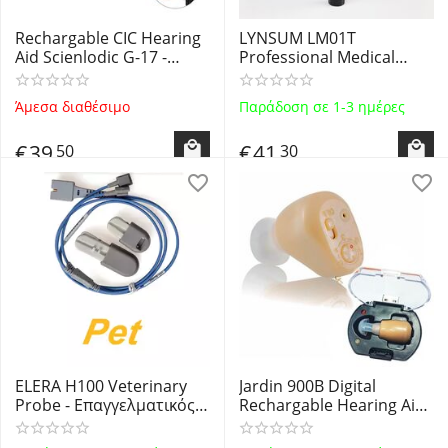
Rechargable CIC Hearing
LYNSUM LM01T
Aid Scienlodic G-17 -
Professional Medical
Επαναφορτιζόμενο
Otoscope 3x
Ενδοκαναλικό σχεδόν
Magnification White Light
Άμεσα διαθέσιμο
Παράδοση σε 1-3 ημέρες
Αόρατο Ακουστικό
LED - Επαγγελματικό
Ενίσχυσης Ακοής -
Ιατρικό Ωτοσκόπιο με 8
€
39
€
41
50
30
Βαρηκοΐας
ανταλλακτικά χωνάκια
ELERA H100 Veterinary
Jardin 900B Digital
Probe - Επαγγελματικός
Rechargable Hearing Aid -
Κτηνιατρικός Αισθητήρας
Ψηφιακό
Οξυμετρίας για Ζώα
Επαναφορτιζόμενο