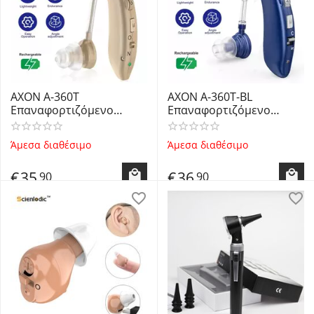
AXON A-360T
AXON A-360T-BL
Επαναφορτιζόμενο
Επαναφορτιζόμενο
Ακουστικό Βαρηκοΐας
Ακουστικό Βαρηκοΐας
Μπεζ με Λειτουργίες
Μπλε με Λειτουργίες
Άμεσα διαθέσιμο
Άμεσα διαθέσιμο
Μείωσης Θορύβου -
Μείωσης Θορύβου -
Rechargable BTE Hearing
Rechargable BTE Hearing
€
35
€
36
90
90
Aid Skin Color
Aid Blue Color