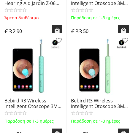
Hearing Aid Jardin Z-06
Intelligent Otoscope 3MP
Blue - Επαναφορτιζόμενο
Lens 3.5mm -
Ψηφιακό Ακουστικό
Επαναφορτιζόμενο
Άμεσα διαθέσιμο
Παράδοση σε 1-3 ημέρες
Ενίσχυσης Ακοής -
ωτοσκόπιο WiFi με
Βαρηκοΐας με 2
κάμερα 3MP & εφαρμογή
€
32
€
33
90
50
Προγράμματα
για smartphone
Λειτουργίας
Bebird R3 Wireless
Bebird R3 Wireless
Intelligent Otoscope 3MP
Intelligent Otoscope 3MP
Lens 3.5mm -
Lens 3.5mm -
Επαναφορτιζόμενο
Επαναφορτιζόμενο
Παράδοση σε 1-3 ημέρες
Παράδοση σε 1-3 ημέρες
ωτοσκόπιο WiFi με
ωτοσκόπιο WiFi με
κάμερα 3MP & εφαρμογή
κάμερα 3MP & εφαρμογή