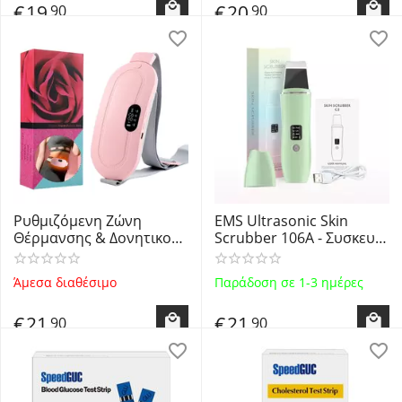
€
19
€
20
90
90
Δόνηση - Double Chin
Remover
Ρυθμιζόμενη Ζώνη
EMS Ultrasonic Skin
Θέρμανσης & Δονητικού
Scrubber 106A - Συσκευή
Μασάζ 4 Ταχυτήτων για
Απολέπισης και
Εμμηνορροϊκή Χαλάρωση
Καθαρισμού Προσώπου
Άμεσα διαθέσιμο
Παράδοση σε 1-3 ημέρες
Ανακούφιση από τους
με Υπερήχους OEM
Πόνους Περιόδου
€
21
€
21
90
90
UHV081