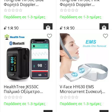
Φορητό Doppler
Φορητό Doppler
Εμβρυικών Παλμών 2
Εμβρυικών Παλμών 2
MHz Baby Fatal Doppler
MHz Baby Fatal Doppler
Παράδοση σε 1-3 ημέρες
Παράδοση σε 1-3 ημέρες
€
18
€
18
90
90
HealthTree JKS50C
V-Face HY630 EMS
Παλμικό Οξύμετρο
Microcurrent Συσκευή
Δακτύλου με Bluetooth &
Μασάζ Ανόρθωσης για το
OLED Οθόνη Finger Pulse
Διπλοσάγονο με
Παράδοση σε 1-3 ημέρες
Παράδοση σε 1-3 ημέρες
Oximeter
Θεραπεία
Μικρορευμάτων και