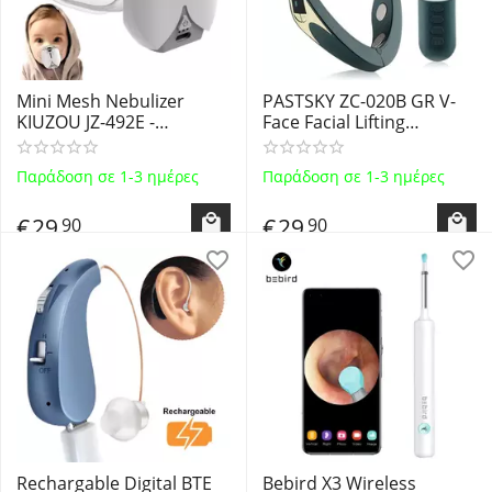
Mini Mesh Nebulizer
PASTSKY ZC-020B GR V-
KIUZOU JZ-492E -
Face Facial Lifting
Φορητός Νεφελοποιητής
Συσκευή Μασάζ
Φαρμάκων με 2 Μάσκες
Ανόρθωσης Προσώπου
Παράδοση σε 1-3 ημέρες
Παράδοση σε 1-3 ημέρες
Ενηλίκων και Παιδιών
με Δόνηση, Θερμότητα
και Θεραπεία
€
29
€
29
90
90
Μικρορευμάτων
Rechargable Digital BTE
Bebird X3 Wireless