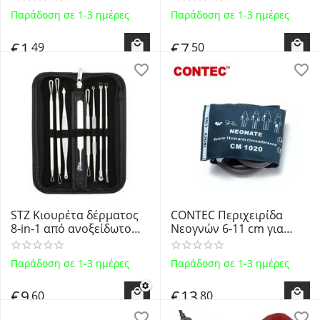
Ακουστικών βαρηκοΐας
Παράδοση σε 1-3 ημέρες
Παράδοση σε 1-3 ημέρες
CIC από κερί και υγρασία
5 τεμ.
€
1
€
7
49
50
STZ Κιουρέτα δέρματος
CONTEC Περιχειρίδα
8-in-1 από ανοξείδωτο
Νεογνών 6-11 cm για
ατσάλι. Επαγγελματική
Πιεσόμετρα
συλλογή 8 εργαλείων
PM50/ABPM50 - Neonate
Παράδοση σε 1-3 ημέρες
Παράδοση σε 1-3 ημέρες
αφαίρεσης στιγμάτων και
Cuff for Blood Pressure
σμήγματος
Monitors
€
9
€
13
60
80