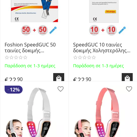
Foshion SpeedGUC 50
SpeedGUC 10 ταινίες
ταινίες δοκιμής
δοκιμής Χοληστερόλης
Σακχάρου για τον
για τον Ψηφιακό Αναλυτή
Ψηφιακό Αναλυτή
SpeedGUC GUC-1 by
Παράδοση σε 1-3 ημέρες
Παράδοση σε 1-3 ημέρες
SpeedGUC GUC-1 3 σε 1 -
Foshion/Zealson - 10pcs
50pcs Blood Glucose Test
Cholesterol Test Strips +
€
22
€
22
90
90
Strips + 50pcs Lancets
10pcs Lancets
12%
-