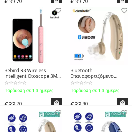
€
33
€
33
70
70
για smartphone - BLUE
για smartphone - GREEN
CYAN
Bebird R3 Wireless
Bluetooth
Intelligent Otoscope 3MP
Επαναφορτιζόμενο
Lens 3.5mm -
Ακουστικό Βαρηκοΐας
Επαναφορτιζόμενο
Scienlodic G-25BT Skin
Παράδοση σε 1-3 ημέρες
Παράδοση σε 1-3 ημέρες
ωτοσκόπιο WiFi με
Color
κάμερα 3MP & εφαρμογή
€
33
€
33
70
90
για smartphone - PINK