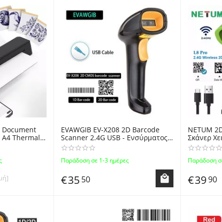
s Document
EVAWGIB EV-X208 2D Barcode
NETUM 2D
r A4 Thermal
Scanner 2.4G USB - Ενσύρματος
Σκάνερ Χε
th Black -
Αναγνώστης Barcode 1D & 2D QR
Wireless 
ς Εκτυπωτής
Code
ς
Παράδοση σε 1-3 ημέρες
Παράδοση σε
m) Μαύρος
€
35
€
39
μή]
50
90