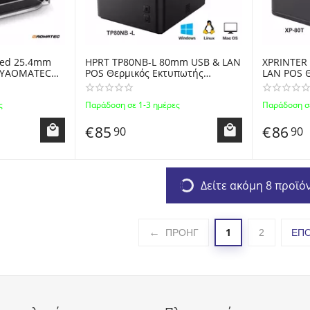
 Red 25.4mm
HPRT TP80NB-L 80mm USB & LAN
XPRINTER
-YAOMATEC
POS Θερμικός Εκτυπωτής
LAN POS 
Inkjet Thermal
Αποδείξεων - Portable Thermal
Αποδείξεω
 Printers
Receipt & Restaurant Kitchen
Receipt &
ς
Παράδοση σε 1-3 ημέρες
Παράδοση σε
Printer with Automatic Cutter -
Printer wi
BLACK
BLACK
€
85
€
86
90
90
Δείτε ακόμη 8 προϊό
1
ΠΡΟΗΓ
2
ΕΠ