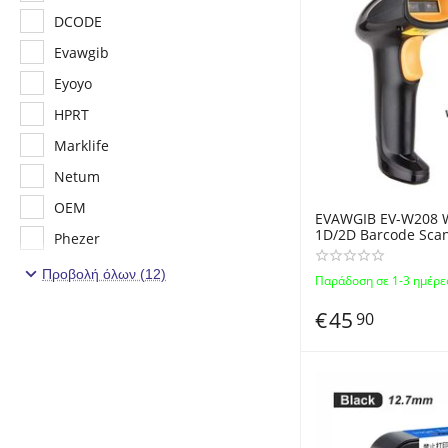
DCODE
Evawgib
Eyoyo
HPRT
Marklife
Netum
OEM
EVAWGIB EV-W208 W
1D/2D Barcode Scan
Phezer
Ασύρματος Αναγνώ
2D
XPRINTER
Προβολή όλων (12)
Παράδοση σε 1-3 ημέρε
ZJIANG
€
45
90