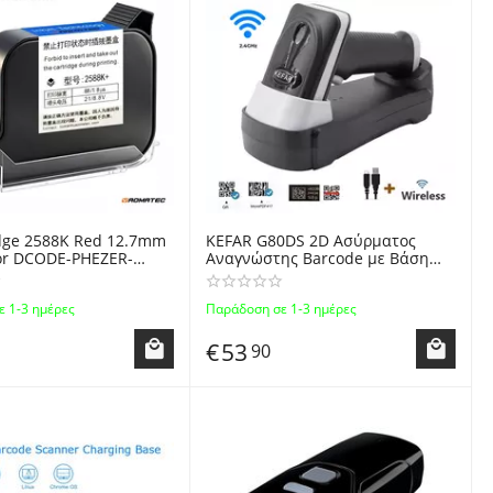
idge 2588K Red 12.7mm
KEFAR G80DS 2D Ασύρματος
or DCODE-PHEZER-
Αναγνώστης Barcode με Βάση
 Portable Handheld
Στήριξης και Φόρτισης Wireless
ermal QR Code, Logo
Barcode Scanner 1D/2D 2.4GHz
 1-3 ημέρες
Παράδοση σε 1-3 ημέρες
ters
USB CMOS
€
53
90