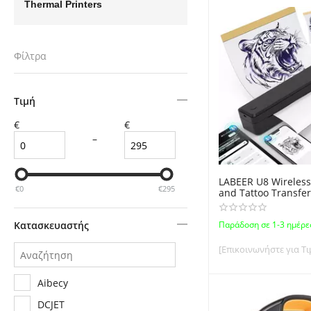
Thermal Printers
Φίλτρα
Τιμή
€
€
–
LABEER U8 Wireles
€
0
€
295
and Tattoo Transfe
Printer with Bluetoo
Ασύρματος Θερμικό
Κατασκευαστής
Παράδοση σε 1-3 ημέρε
πλάτους A4 (210m
[Επικοινωνήστε για Τι
Aibecy
DCJET