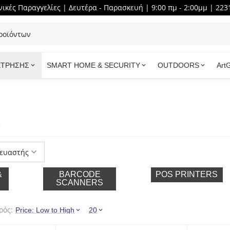
ικές Παραγγελίες | Δευτέρα - Παρασκευή | 9:00 πμ - 2:00μμ | 223
ΕΤΡΗΣΗΣ
SMART HOME & SECURITY
OUTDOORS
Art
Υ
ευαστής
&
BARCODE
POS PRINTERS
SCANNERS
ρός:
Price: Low to High
20