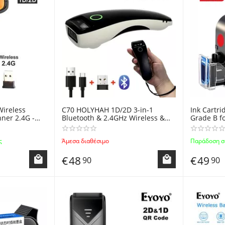
ireless
C70 HOLYHAH 1D/2D 3-in-1
Ink Cartr
ner 2.4G -
Bluetooth & 2.4GHz Wireless &
Grade B f
στης Barcode
USB Pocket CMOS Barcode
YAOMATEC
Scanner
Inkjet Th
ς
Άμεσα διαθέσιμο
Παράδοση σε
Label Prin
€
48
€
49
90
90