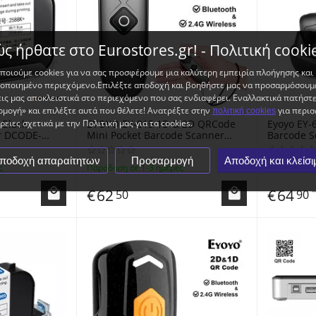
ς ήρθατε στο Eurostores.gr! - Πολιτική cooki
ποιούμε cookies για να σας προσφέρουμε μια καλύτερη εμπειρία πλοήγησης και
ποιημένο περιεχόμενο.Επιλέξτε αποδοχή και βοηθήστε μας να προσαρμόσουμε
ις μας αποκλειστικά στο περιεχόμενο που σας ενδιαφέρει. Εναλλακτικά πατήστ
μογή» και επιλέξτε αυτά που θέλετε! Ανατρέξτε στην
για περισ
πολιτική cookies
 Black
EYOYO EY-015 1D & 2D QRCode
Eyoyo EY-
ειες σχετικά με την Πολιτική μας για τα cookies.
r DCODE-
Mini Pocket Barcode Scanner
Barcode S
Portable
Bluetooth & 2.4GHz Wireless &
Base USB 
ermal QR
Wired CCD - Ασύρματος mini
Αναγνώστ
ποδοχή απαραίτητων
Προσαρμογή
Αποδοχή και κλείσι
ς
Παράδοση σε 1-3 ημέρες
Άμεσα διαθέ
inters
Scanner τσέπης
Στήριξης 
€
62
€
64
50
90