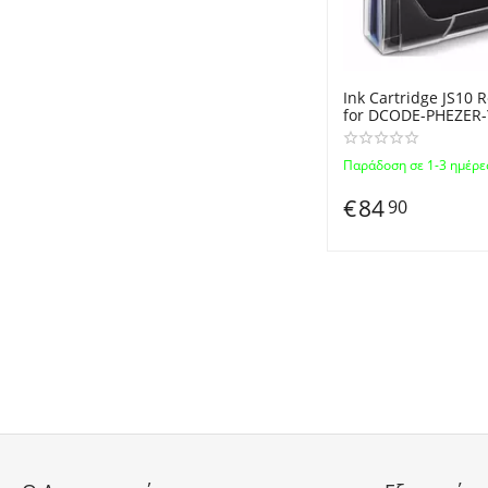
Ink Cartridge JS10
for DCODE-PHEZER
Portable Handheld 
QR Code, Logo Label
Παράδοση σε 1-3 ημέρε
€
84
90