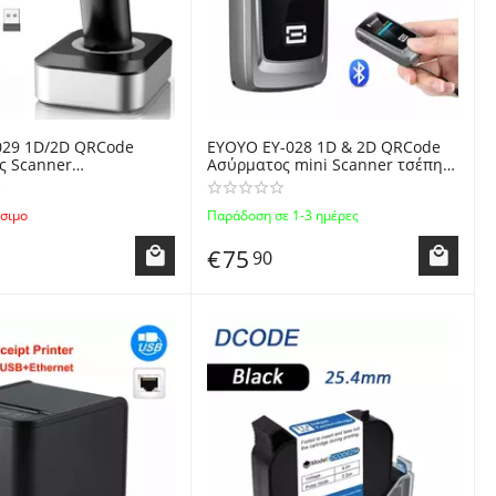
029 1D/2D QRCode
EYOYO EY-028 1D & 2D QRCode
ς Scanner
Ασύρματος mini Scanner τσέπης
h+2.4GHz+USB με Βάση
- Barcode Scanner Bluetooth &
και Φόρτισης - Wireless
2.4GHz Wireless & Wired CCD
σιμο
Παράδοση σε 1-3 ημέρες
 Barcode Scanner
with Color LCD Display
€
75
90