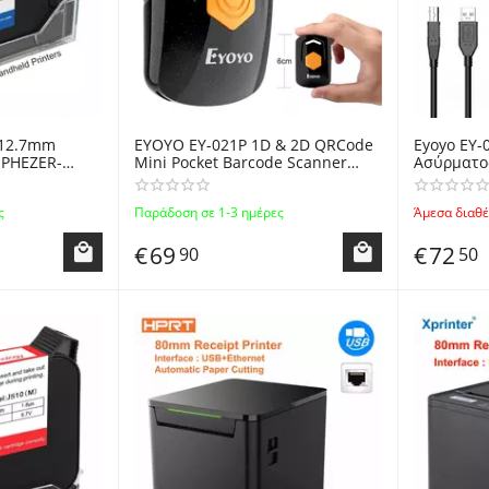
k 12.7mm
EYOYO EY-021P 1D & 2D QRCode
Eyoyo EY-
-PHEZER-
Mini Pocket Barcode Scanner
Ασύρματο
e Handheld
Bluetooth & 2.4GHz Wireless &
Bluetoot
Code, Logo
Wired CMOS - Ασύρματος mini
Στήριξης 
ς
Παράδοση σε 1-3 ημέρες
Άμεσα διαθέ
Scanner τσέπης
Bluetooth
€
69
€
72
90
50