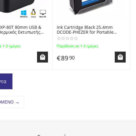
 XP-80T 80mm USB &
Ink Cartridge Black 25.4mm
Θερμικός Εκτυπωτής
DCODE-PHEZER for Portable
ν - Portable Thermal
Handheld Inkjet Thermal QR
 Restaurant Kitchen
Code, Logo Label Printers
 1-3 ημέρες
Παράδοση σε 1-3 ημέρες
th Automatic Cutter -
€
89
90
ντα
ΌΜΕΝΟ