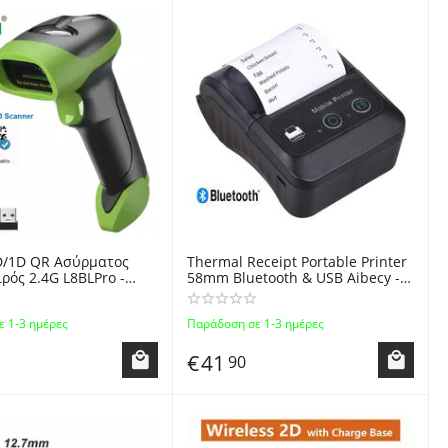
/1D QR Ασύρματος
Thermal Receipt Portable Printer
ιρός 2.4G L8BLPro -
58mm Bluetooth & USB Aibecy -
Barcode Laser Scanner
Φορητός Θερμικός εκτυπωτής
αποδείξεων
 1-3 ημέρες
Παράδοση σε 1-3 ημέρες
€
41
90