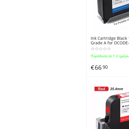
Ink Cartridge Blac
Grade A for DCODE
YAOMATEC Portabl
Inkjet Thermal QR 
Παράδοση σε 1-3 ημέρε
Label Printers
€
66
90