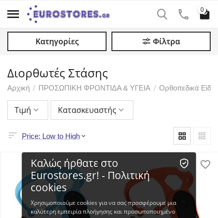
0
Κατηγορίες
Φίλτρα
Διορθωτές Στάσης
/
/
Αρχική
ΠΡΟΣΩΠΙΚΗ ΦΡΟΝΤΙΔΑ & ΥΓΕΙΑ
Ορθοπεδικά Είδη
Τιμή
Κατασκευαστής
Price: Low to High
Καλώς ήρθατε στο
Eurostores.gr! - Πολιτική
cookies
Χρησιμοποιούμε cookies για να σας προσφέρουμε μια
καλύτερη εμπειρία πλοήγησης και προσωποποιημένο