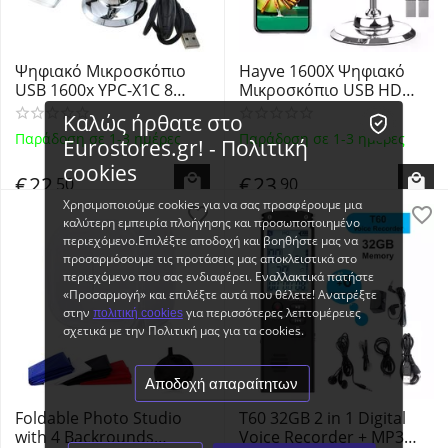
Ψηφιακό Μικροσκόπιο
Hayve 1600X Ψηφιακό
USB 1600x YPC-X1C 8
Μικροσκόπιο USB HD
LED's
1080P 8 LED's Digital
Καλώς ήρθατε στο
Microscope X4D Black
Παράδοση σε 1-3 ημέρες
Παράδοση σε 1-3 ημέρες
Eurostores.gr! - Πολιτική
cookies
€
22
€
23
50
90
Χρησιμοποιούμε cookies για να σας προσφέρουμε μια
καλύτερη εμπειρία πλοήγησης και προσωποποιημένο
περιεχόμενο.Επιλέξτε αποδοχή και βοηθήστε μας να
προσαρμόσουμε τις προτάσεις μας αποκλειστικά στο
περιεχόμενο που σας ενδιαφέρει. Εναλλακτικά πατήστε
«Προσαρμογή» και επιλέξτε αυτά που θέλετε! Ανατρέξτε
στην
για περισσότερες λεπτομέρειες
πολιτική cookies
σχετικά με την Πολιτική μας για τα cookies.
Αποδοχή απαραίτητων
Foldable Photo Studio
T60 32GB 2 in 1 Digital
with 4 Backrounds
Voice Recorder + MP3