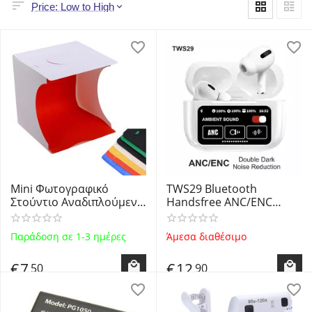
Price: Low to High
Mini Φωτογραφικό
TWS29 Bluetooth
Στούντιο Αναδιπλούμενο
Handsfree ANC/ENC
με πάνελ φωτισμού LED
Λευκά Ακουστικά με Θήκη
& 6 έγχρωμα υπόβαθρα
Φόρτισης LCD Οθόνη
Παράδοση σε 1-3 ημέρες
Άμεσα διαθέσιμο
PFL24P6 - Mini Photo
Αφής Double Dark Noise
Studio - OEM
Reduction Touch Control
€
7
€
12
50
90