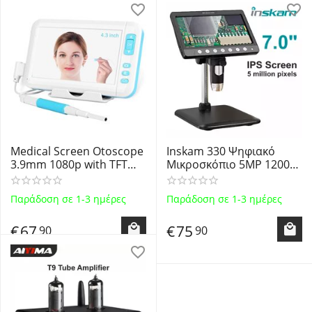
Medical Screen Otoscope
Inskam 330 Ψηφιακό
3.9mm 1080p with TFT
Μικροσκόπιο 5MP 1200x
4.3" HD P20 - Ψηφιακή
με Οθόνη 7.0" IPS
Κάμερα Ωτοσκόπιο
Επαναφορτιζόμενο με
Παράδοση σε 1-3 ημέρες
Παράδοση σε 1-3 ημέρες
3.9mm HD 1080p με
Μπαταρία 2000mAh
οθόνη TFT 4.3" - OEM
Digital Microscope - Black
€
67
€
75
90
90