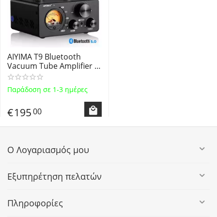
AIYIMA T9 Bluetooth
Vacuum Tube Amplifier -
Λαμπάτος
Ολοκληρωμένος
Παράδοση σε 1-3 ημέρες
Ενισχυτής Hi-Fi Stereo
max Power 2 x 100W
€
195
00
Ο Λογαριασμός μου
Εξυπηρέτηση πελατών
Πληροφορίες