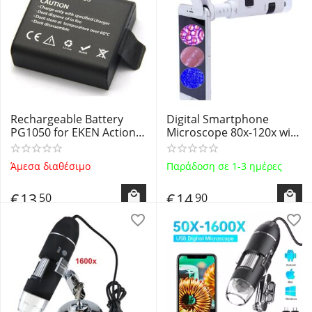
Rechargeable Battery
Digital Smartphone
PG1050 for EKEN Action
Microscope 80x-120x with
Cameras
LED Light BU-120M OEM -
Ψηφιακό Μικροσκόπιο με
Άμεσα διαθέσιμο
Παράδοση σε 1-3 ημέρες
κλιπ προσαρμογής σε
Smartphone OEM
€
13
€
14
50
90