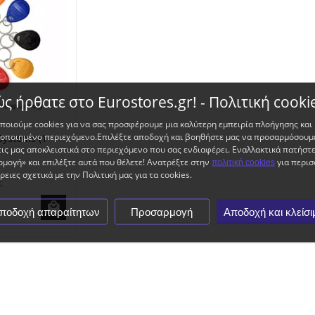
ς ήρθατε στο Eurostores.gr! - Πολιτική cooki
ποιούμε cookies για να σας προσφέρουμε μια καλύτερη εμπειρία πλοήγησης και
ποιημένο περιεχόμενο.Επιλέξτε αποδοχή και βοηθήστε μας να προσαρμόσουμε
Systems (1
ις μας αποκλειστικά στο περιεχόμενο που σας ενδιαφέρει. Εναλλακτικά πατήστ
μογή» και επιλέξτε αυτά που θέλετε! Ανατρέξτε στην
για περισ
πολιτική cookies
ειες σχετικά με την Πολιτική μας για τα cookies.
ς
ποδοχή απαραίτητων
Προσαρμογή
Αποδοχή και κλείσι