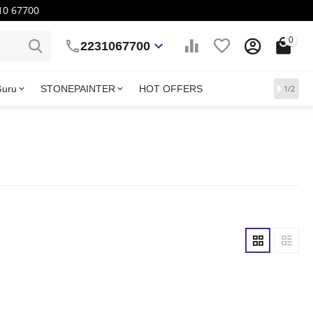
10 67700
0
2231067700
Guru
STONEPAINTER
HOT OFFERS
1/2