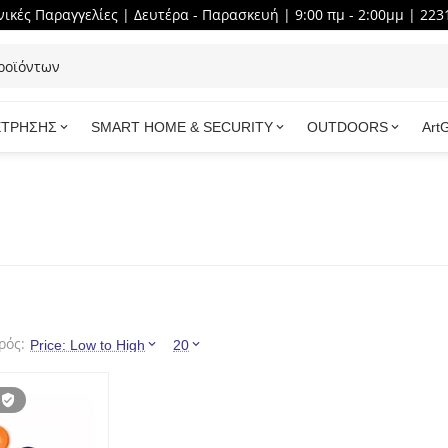
ικές Παραγγελίες | Δευτέρα - Παρασκευή | 9:00 πμ - 2:00μμ | 223
ΕΤΡΗΣΗΣ
SMART HOME & SECURITY
OUTDOORS
Art
ρός:
Price: Low to High
20