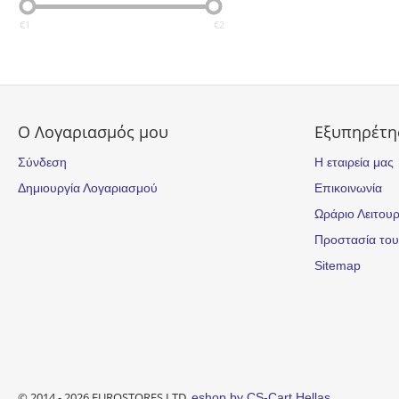
€
1
€
2
Ο Λογαριασμός μου
Εξυπηρέτη
Σύνδεση
Η εταιρεία μας
Δημιουργία Λογαριασμού
Επικοινωνία
Ωράριο Λειτουρ
Προστασία το
Sitemap
© 2014 - 2026 EUROSTORES LTD.
eshop by CS-Cart Hellas