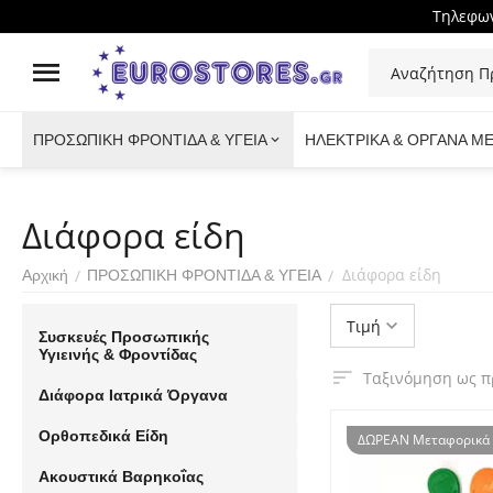
Τηλεφων
ΠΡΟΣΩΠΙΚΗ ΦΡΟΝΤΙΔΑ & ΥΓΕΙΑ
ΗΛΕΚΤΡΙΚΑ & ΟΡΓΑΝΑ Μ
Διάφορα είδη
Διάφορα είδη
/
/
Αρχική
ΠΡΟΣΩΠΙΚΗ ΦΡΟΝΤΙΔΑ & ΥΓΕΙΑ
Τιμή
Συσκευές Προσωπικής
Υγιεινής & Φροντίδας
Ταξινόμηση ως π
Διάφορα Ιατρικά Όργανα
Ορθοπεδικά Είδη
ΔΩΡΕΑΝ Μεταφορικά
Ακουστικά Βαρηκοΐας