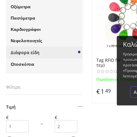
Οξύμετρα
Πιεσόμετρα
Καρδιογράφοι
Νεφελοποιητές
Καλώ
Διάφορα είδη
Χρησιμο
προσωπο
Tag RFID for Alarm 
Ωτοσκόπια
τεμ)
προτάσε
«Προσαρ
λεπτομέρ
Παράδοση σε 1-3 ημέρε
Φίλτρα
€
1
49
Α
Τιμή
€
€
–