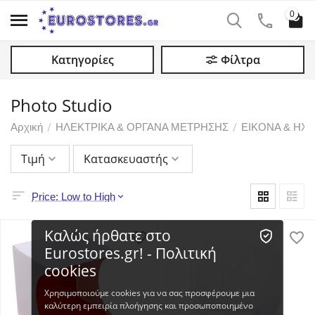
0
Κατηγορίες
Φίλτρα
Photo Studio
/
/
Αρχική
ΗΛΕΚΤΡΙΚΑ & ΟΡΓΑΝΑ ΜΕΤΡΗΣΗΣ
ΕΙΚΟΝΑ & ΗΧ
Τιμή
Κατασκευαστής
Price: Low to High
Καλώς ήρθατε στο
Eurostores.gr! - Πολιτική
cookies
Χρησιμοποιούμε cookies για να σας προσφέρουμε μια
καλύτερη εμπειρία πλοήγησης και προσωποποιημένο