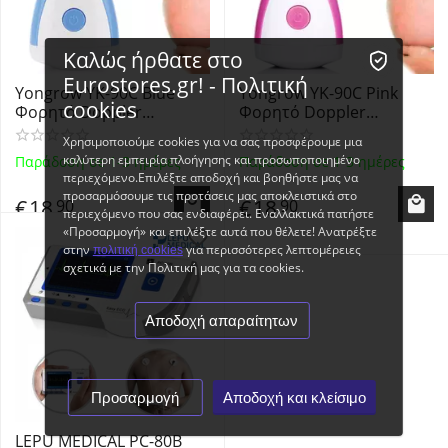
Καλώς ήρθατε στο
Eurostores.gr! - Πολιτική
Yongrow YK-90C Blue
Yongrow YK-90C Pink
cookies
Φορητό Doppler
Φορητό Doppler
Εμβρυικών Παλμών 2
Εμβρυικών Παλμών 2
Χρησιμοποιούμε cookies για να σας προσφέρουμε μια
MHz Baby Fatal Doppler
MHz Baby Fatal Doppler
καλύτερη εμπειρία πλοήγησης και προσωποποιημένο
Παράδοση σε 1-3 ημέρες
Παράδοση σε 1-3 ημέρες
περιεχόμενο.Επιλέξτε αποδοχή και βοηθήστε μας να
προσαρμόσουμε τις προτάσεις μας αποκλειστικά στο
€
18
€
18
90
90
περιεχόμενο που σας ενδιαφέρει. Εναλλακτικά πατήστε
«Προσαρμογή» και επιλέξτε αυτά που θέλετε! Ανατρέξτε
στην
για περισσότερες λεπτομέρειες
πολιτική cookies
σχετικά με την Πολιτική μας για τα cookies.
Αποδοχή απαραίτητων
Προσαρμογή
Αποδοχή και κλείσιμο
LEPU MEDICAL PC-80B