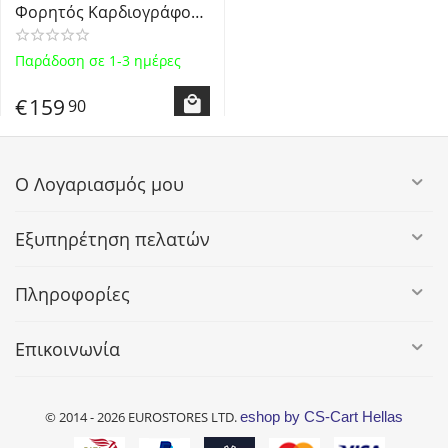
Φορητός Καρδιογράφος
με PC Λογισμικό & 3
Καλώδια Holder -
Παράδοση σε 1-3 ημέρες
Professional Continuous
ECG Monitor Dual Mode
€
159
90
Ο Λογαριασμός μου
Εξυπηρέτηση πελατών
Πληροφορίες
Επικοινωνία
© 2014 - 2026 EUROSTORES LTD.
eshop by CS-Cart Hellas