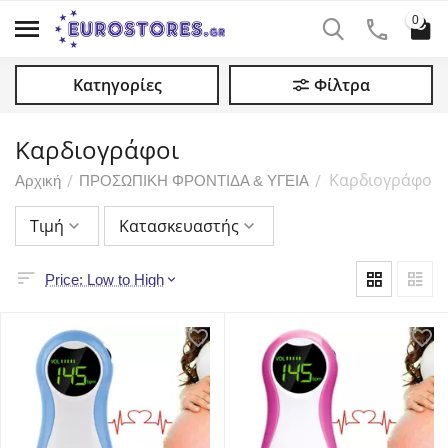
0
Κατηγορίες
Φίλτρα
Καρδιογράφοι
Καρδιογράφοι
/
/
Αρχική
ΠΡΟΣΩΠΙΚΗ ΦΡΟΝΤΙΔΑ & ΥΓΕΙΑ
Τιμή
Κατασκευαστής
Price: Low to High