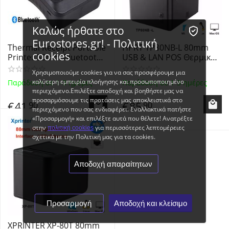
Καλώς ήρθατε στο
Eurostores.gr! - Πολιτική
Thermal Receipt Portable
HPRT TP80NB-L 80mm
cookies
Printer 58mm Bluetooth
USB & LAN POS Θερμικός
& USB Aibecy - Φορητός
Εκτυπωτής Αποδείξεων -
Χρησιμοποιούμε cookies για να σας προσφέρουμε μια
Θερμικός εκτυπωτής
Portable Thermal Receipt
καλύτερη εμπειρία πλοήγησης και προσωποποιημένο
Παράδοση σε 1-3 ημέρες
Παράδοση σε 1-3 ημέρες
αποδείξεων
& Restaurant Kitchen
περιεχόμενο.Επιλέξτε αποδοχή και βοηθήστε μας να
Printer with Automatic
προσαρμόσουμε τις προτάσεις μας αποκλειστικά στο
€
41
€
85
90
90
Cutter - BLACK
περιεχόμενο που σας ενδιαφέρει. Εναλλακτικά πατήστε
«Προσαρμογή» και επιλέξτε αυτά που θέλετε! Ανατρέξτε
στην
για περισσότερες λεπτομέρειες
πολιτική cookies
σχετικά με την Πολιτική μας για τα cookies.
Αποδοχή απαραίτητων
Προσαρμογή
Αποδοχή και κλείσιμο
XPRINTER XP-80T 80mm