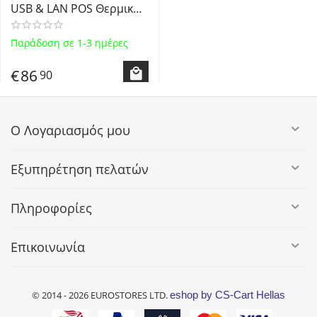
USB & LAN POS Θερμικός
Εκτυπωτής Αποδείξεων -
Portable Thermal Receipt
Παράδοση σε 1-3 ημέρες
& Restaurant Kitchen
Printer with Automatic
€
86
90
Cutter - BLACK
Ο Λογαριασμός μου
Εξυπηρέτηση πελατών
Πληροφορίες
Επικοινωνία
© 2014 - 2026 EUROSTORES LTD.
eshop by CS-Cart Hellas