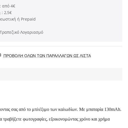
 : από 4€
: 2,5€
ρεωστική ή Prepaid
Τραπεζικό Λογαριασμό
ΠΡΟΒΟΛΗ ΟΛΩΝ ΤΩΝ ΠΑΡΑΛΛΑΓΏΝ ΩΣ ΛΊΣΤΑ
σοντας σας από το μπλέξιμο των καλωδίων. Με μπαταρία 130mAh.
να τραβήξετε φωτογραφίες, εξοικονομώντας χρόνο και χρήμα