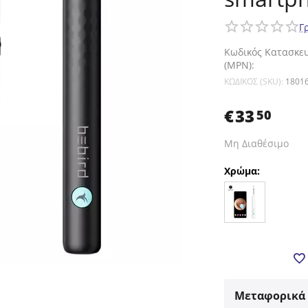
Γ
Κωδικός Κατασκε
(MPN):
ΚΩΔΙΚΟΣ (SKU):
1801
€
33
50
Μη Διαθέσιμο
Χρώμα:
Μεταφορικά 