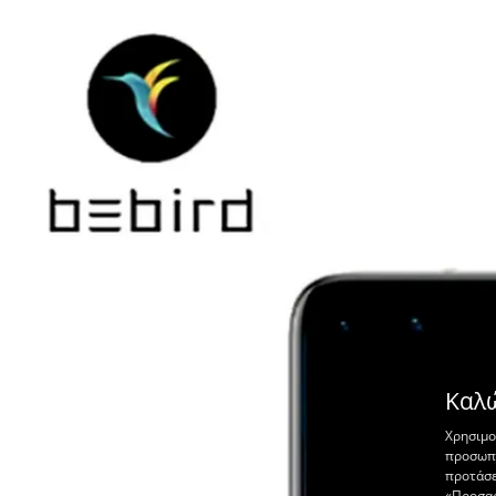
Καλώ
Χρησιμο
προσωπο
προτάσε
«Προσαρ