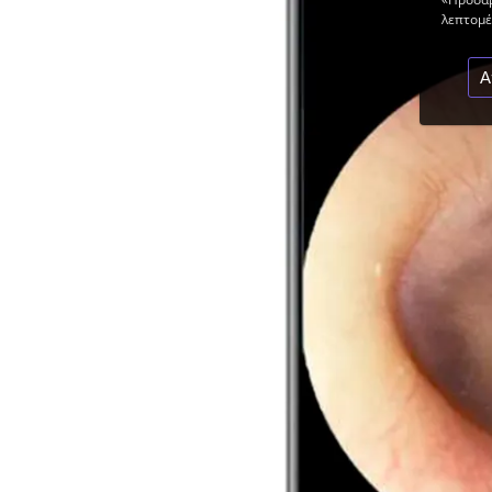
λεπτομέρ
Α