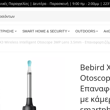
ικές Παραγγελίες | Δευτέρα - Παρασκευή | 9:00 πμ - 2:00μμ | 223
ΕΤΡΗΣΗΣ
SMART HOME & SECURITY
OUTDOORS
Art
X3 Wireless Intelligent Otoscope 3MP Lens 3.5mm - Επαναφορτιζό
Bebird X
Otoscop
Επαναφο
με κάμε
smartp