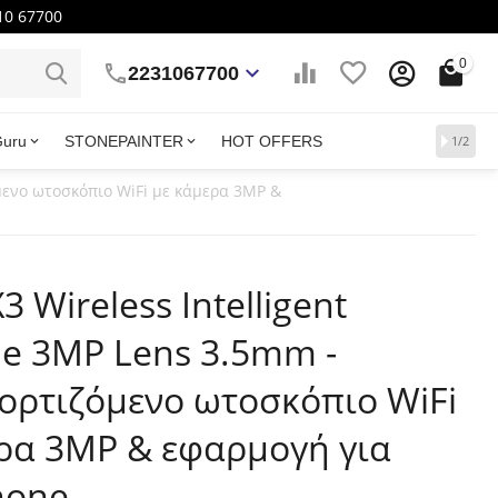
10 67700
0
2231067700
Guru
STONEPAINTER
HOT OFFERS
1/2
μενο ωτοσκόπιο WiFi με κάμερα 3MP &
3 Wireless Intelligent
e 3MP Lens 3.5mm -
ρτιζόμενο ωτοσκόπιο WiFi
ρα 3MP & εφαρμογή για
hone