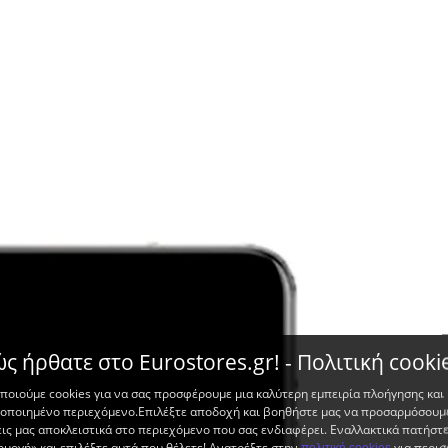
ς ήρθατε στο Eurostores.gr! - Πολιτική cooki
ποιούμε cookies για να σας προσφέρουμε μια καλύτερη εμπειρία πλοήγησης και
ποιημένο περιεχόμενο.Επιλέξτε αποδοχή και βοηθήστε μας να προσαρμόσουμε
ις μας αποκλειστικά στο περιεχόμενο που σας ενδιαφέρει. Εναλλακτικά πατήστ
μογή» και επιλέξτε αυτά που θέλετε! Ανατρέξτε στην
για περισ
πολιτική cookies