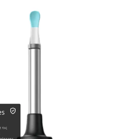
es
 τις
ε
σότερες