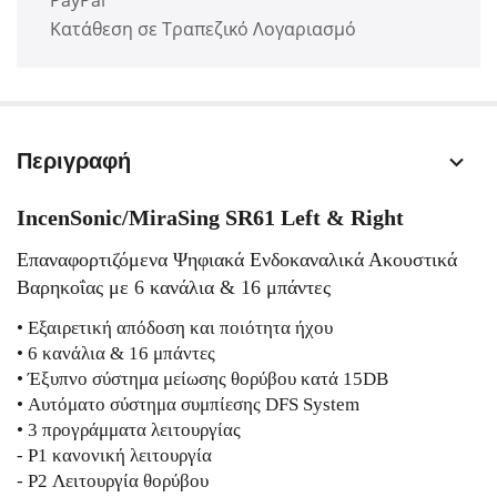
PayPal
Κατάθεση σε Τραπεζικό Λογαριασμό
Περιγραφή
IncenSonic/MiraSing SR61 Left & Right
Επαναφορτιζόμενα Ψηφιακά Ενδοκαναλικά Ακουστικά
Βαρηκοΐας με 6 κανάλια & 16 μπάντες
• Εξαιρετική απόδοση και ποιότητα ήχου
• 6 κανάλια & 16 μπάντες
• Έξυπνο σύστημα μείωσης θορύβου κατά 15DB
• Αυτόματο σύστημα συμπίεσης DFS System
• 3 προγράμματα λειτουργίας
- P1 κανονική λειτουργία
- P2 Λειτουργία θορύβου