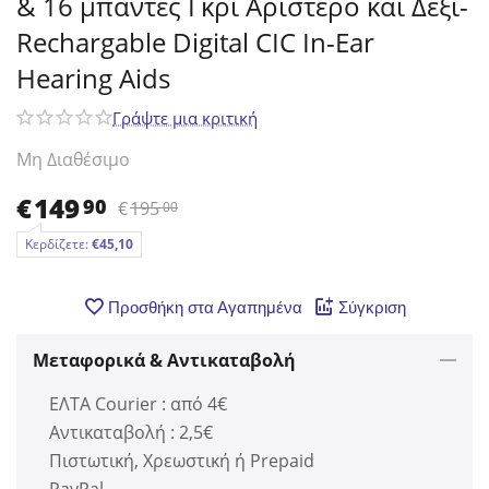
& 16 μπάντες Γκρί Αριστερό και Δεξί-
Rechargable Digital CIC In-Ear
Hearing Aids
Γράψτε μια κριτική
Μη Διαθέσιμο
€
149
90
€
195
00
Κερδίζετε:
€
45,10
Προσθήκη στα Αγαπημένα
Σύγκριση
Μεταφορικά & Αντικαταβολή
ΕΛΤΑ Courier : από 4€
Αντικαταβολή : 2,5€
Πιστωτική, Χρεωστική ή Prepaid