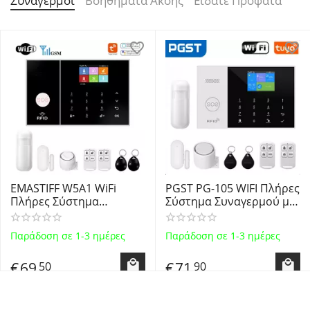
Συναγερμοί
Βοηθήματα Ακοής
Είδατε Πρόφατα
EMASTIFF W5A1 WiFi
PGST PG-105 WIFI Πλήρες
Πλήρες Σύστημα
Σύστημα Συναγερμού με
Συναγερμού με
Ανιχνευτή Κίνησης,
Ανιχνευτή Κίνησης,
Αισθητήρα Πόρτας,
Παράδοση σε 1-3 ημέρες
Παράδοση σε 1-3 ημέρες
Αισθητήρα Πόρτας,
Σειρήνα, 2
Σειρήνα, 2
Τηλεχειριστήρια, 2 Tags
€
69
€
71
50
90
Τηλεχειριστήρια, 2 Tags
RFID και έλεγχο μέσω
RFID και έλεγχο μέσω
WiFi, τηλεφώνου GSM
WiFi, τηλεφώνου GSM