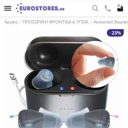
0
/
/
Αρχική
ΠΡΟΣΩΠΙΚΗ ΦΡΟΝΤΙΔΑ & ΥΓΕΙΑ
Ακουστικά Βαρηκ
23%
-