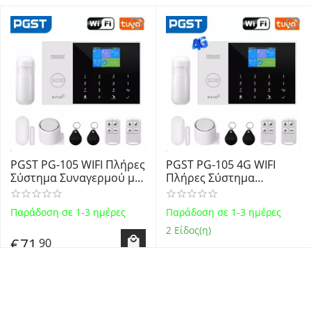
PGST PG-105 WIFI Πλήρες
PGST PG-105 4G WIFI
Σύστημα Συναγερμού με
Πλήρες Σύστημα
Ανιχνευτή Κίνησης,
Συναγερμού με
Αισθητήρα Πόρτας,
Ανιχνευτή Κίνησης,
Παράδοση σε 1-3 ημέρες
Παράδοση σε 1-3 ημέρες
Σειρήνα, 2
Αισθητήρα Πόρτας,
Τηλεχειριστήρια, 2 Tags
Σειρήνα, 2
2 Είδος(η)
€
71
90
RFID και έλεγχο μέσω
Τηλεχειριστήρια, 2 Tags
WiFi, τηλεφώνου GSM
RFID και έλεγχο μέσω
€
88
90
WiFi, τηλεφώνου GSM
Αγορά
€
48,90
Ο Λογαριασμός μου