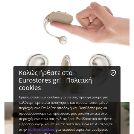
Καλώς ήρθατε στο
Eurostores.gr! - Πολιτική
cookies
Χρησιμοποιούμε cookies για να σας προσφέρουμε μια
καλύτερη εμπειρία πλοήγησης και προσωποποιημένο
περιεχόμενο.Επιλέξτε αποδοχή και βοηθήστε μας να
προσαρμόσουμε τις προτάσεις μας αποκλειστικά στο
περιεχόμενο που σας ενδιαφέρει. Εναλλακτικά πατήστε
«Προσαρμογή» και επιλέξτε αυτά που θέλετε! Ανατρέξτε
στην
για περισσότερες λεπτομέρειες
πολιτική cookies