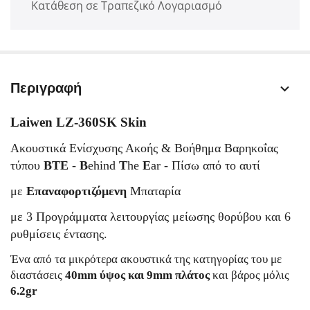
Κατάθεση σε Τραπεζικό Λογαριασμό
Περιγραφή
Laiwen LZ-360SK Skin
Ακουστικά Ενίσχυσης Ακοής & Βοήθημα Βαρηκοΐας
τύπου
BTE
-
B
ehind
T
he
E
ar - Πίσω από το αυτί
με
Επαναφορτιζόμενη
Μπαταρία
με 3 Προγράμματα λειτουργίας μείωσης θορύβου και 6
ρυθμίσεις έντασης.
Ένα από τα μικρότερα ακουστικά της κατηγορίας του με
διαστάσεις
40mm ύψος και 9mm πλάτος
και βάρος μόλις
6.2gr