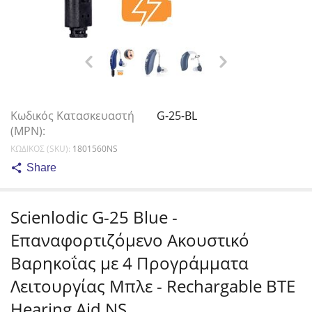
Κωδικός Κατασκευαστή
G-25-BL
(MPN):
ΚΩΔΙΚΟΣ (SKU):
1801560NS
Share
Scienlodic G-25 Blue -
Επαναφορτιζόμενο Ακουστικό
Βαρηκοΐας με 4 Προγράμματα
Λειτουργίας Μπλε - Rechargable BTE
Hearing Aid NS