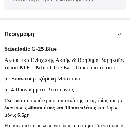
Περιγραφή
Scienlodic G-25 Blue
Ακουστικά Ενίσχυσης Ακοής & Βοήθημα Βαρηκοΐας
τύπου
BTE
-
B
ehind
T
he
E
ar - Πίσω από το αυτί
με
Επαναφορτιζόμενη
Μπαταρία
με 4 Προγράμματα λειτουργίας
Ένα από τα μικρότερα ακουστικά της κατηγορίας του με
διαστάσεις
40mm ύψος και 10mm πλάτος
και βάρος
μόλις
6.5gr
Η οικονομικότερη λύση για βαρήκοα άτομα. Για να ακούμε