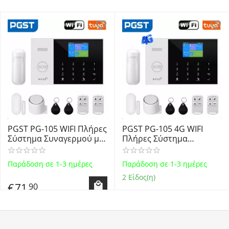
PGST PG-105 WIFI Πλήρες
PGST PG-105 4G WIFI
Σύστημα Συναγερμού με
Πλήρες Σύστημα
Ανιχνευτή Κίνησης,
Συναγερμού με
Αισθητήρα Πόρτας,
Ανιχνευτή Κίνησης,
Παράδοση σε 1-3 ημέρες
Παράδοση σε 1-3 ημέρες
Σειρήνα, 2
Αισθητήρα Πόρτας,
Τηλεχειριστήρια, 2 Tags
Σειρήνα, 2
2 Είδος(η)
€
71
90
RFID και έλεγχο μέσω
Τηλεχειριστήρια, 2 Tags
WiFi, τηλεφώνου GSM
RFID και έλεγχο μέσω
€
88
90
WiFi, τηλεφώνου GSM